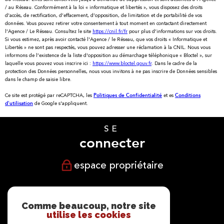
/ au Réseau. Conformément à la loi « informatique et libertés », vous disposez des droits
d’accès, de rectification, d’effacement, d’opposition, de limitation et de portabilité de vos
données. Vous pouvez retirer votre consentement à tout moment en contactant directement
l’Agence / Le Réseau. Consultez le site
https://cnil.fr/fr
pour plus d’informations sur vos droits.
Si vous estimez, après avoir contacté l'Agence / le Réseau, que vos droits « Informatique et
Libertés » ne sont pas respectés, vous pouvez adresser une réclamation à la CNIL. Nous vous
informons de l’existence de la liste d'opposition au démarchage téléphonique « Bloctel », sur
laquelle vous pouvez vous inscrire ici :
https://www.bloctel.gouv.fr
. Dans le cadre de la
protection des Données personnelles, nous vous invitons à ne pas inscrire de Données sensibles
dans le champ de saisie libre.
Ce site est protégé par reCAPTCHA, les
et es
Politiques de Confidentialité
Conditions
de Google s'appliquent.
d'utilisation
SE
connecter
espace propriétaire
NOUS
suivre
Comme beaucoup, notre site
utilise les cookies