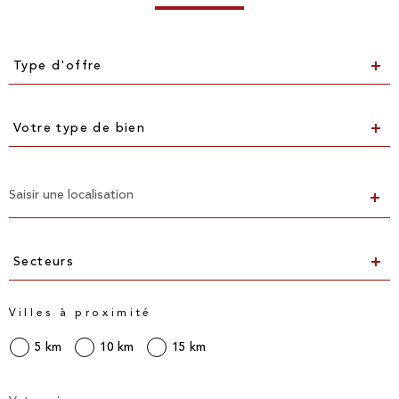
Type
d'offre
Type d'offre
Type
de
Votre type de bien
bien
Localisation
Secteurs
Secteurs
Villes à proximité
5 km
10 km
15 km
Prix