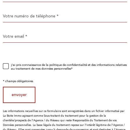
Téléphone
*
TRAD_PAMPERO_adresseemail
*
j'ai pris connaissance de la politique de confidentialité et des informations relatives
dation
au traitement de mes données personnelles*
* champs obligatoires
envoyer
Les informations recueillies sur ce formulaire sont enregistrées dans un fichier informatisé par
La Boite Immo agissant comme Sous-traitant du traitement pour la gestion de la
clientèle/prospects de l'Agence / du Réseau qui reste Responsable du Traitement de vos
Données personnelles. La base légale du traitement repose sur l'intérêt légitime de l'Agence /
du Réseau. Elles sont conservées jusqu'à demande de suppression et sont destinées à l'Agence