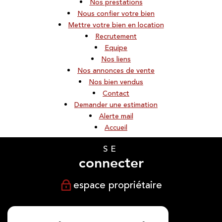
nos prestations
nous confier votre bien
mettre votre bien en location
recrutement
equipe
nos liens
nos annonces de vente
nos bien vendus
contact
demander une estimation
alerte mail
accueil
SE
connecter
espace propriétaire
NOUS