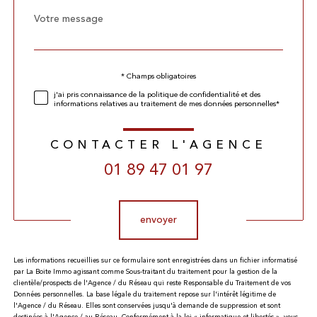
Message
Fieldset
*
par
défaut
Validation
* Champs obligatoires
j'ai pris connaissance de la politique de confidentialité et des
informations relatives au traitement de mes données personnelles*
CONTACTER L'AGENCE
01 89 47 01 97
Validation
envoyer
Les informations recueillies sur ce formulaire sont enregistrées dans un fichier informatisé
par La Boite Immo agissant comme Sous-traitant du traitement pour la gestion de la
clientèle/prospects de l'Agence / du Réseau qui reste Responsable du Traitement de vos
Données personnelles. La base légale du traitement repose sur l'intérêt légitime de
l'Agence / du Réseau. Elles sont conservées jusqu'à demande de suppression et sont