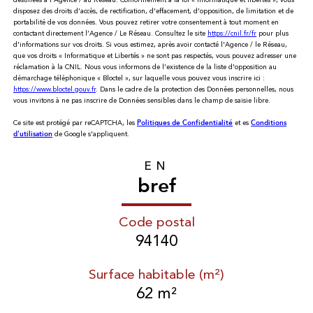
destinées à l'Agence / au Réseau. Conformément à la loi « informatique et libertés », vous
disposez des droits d’accès, de rectification, d’effacement, d’opposition, de limitation et de
portabilité de vos données. Vous pouvez retirer votre consentement à tout moment en
contactant directement l’Agence / Le Réseau. Consultez le site
https://cnil.fr/fr
pour plus
d’informations sur vos droits. Si vous estimez, après avoir contacté l'Agence / le Réseau,
que vos droits « Informatique et Libertés » ne sont pas respectés, vous pouvez adresser une
réclamation à la CNIL. Nous vous informons de l’existence de la liste d'opposition au
démarchage téléphonique « Bloctel », sur laquelle vous pouvez vous inscrire ici :
https://www.bloctel.gouv.fr
. Dans le cadre de la protection des Données personnelles, nous
vous invitons à ne pas inscrire de Données sensibles dans le champ de saisie libre.
Ce site est protégé par reCAPTCHA, les
et es
Politiques de Confidentialité
Conditions
de Google s'appliquent.
d'utilisation
EN
bref
Code postal
94140
Surface habitable (m²)
62 m²