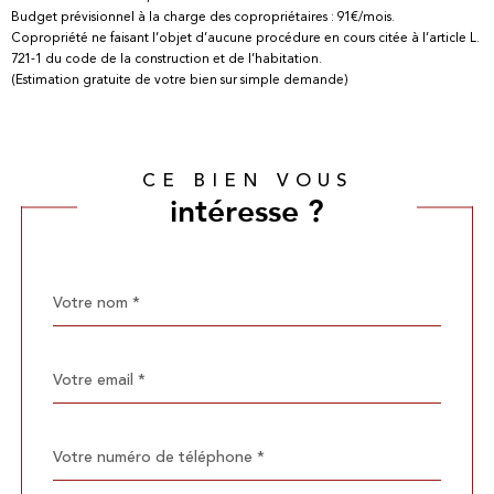
Budget prévisionnel à la charge des copropriétaires : 91€/mois.
Copropriété ne faisant l’objet d’aucune procédure en cours citée à l’article L.
721-1 du code de la construction et de l’habitation.
(Estimation gratuite de votre bien sur simple demande)
CE BIEN VOUS
intéresse ?
Nom
Fieldset
*
par
défaut
email
*
Téléphone
*