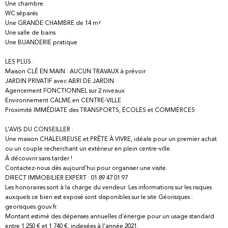
Une chambre
WC séparés
Une GRANDE CHAMBRE de 14 m²
Une salle de bains
Une BUANDERIE pratique
LES PLUS :
Maison CLÉ EN MAIN : AUCUN TRAVAUX à prévoir
JARDIN PRIVATIF avec ABRI DE JARDIN
Agencement FONCTIONNEL sur 2 niveaux
Environnement CALME en CENTRE-VILLE
Proximité IMMÉDIATE des TRANSPORTS, ÉCOLES et COMMERCES
L’AVIS DU CONSEILLER :
Une maison CHALEUREUSE et PRÊTE À VIVRE, idéale pour un premier achat
ou un couple recherchant un extérieur en plein centre-ville.
À découvrir sans tarder !
Contactez-nous dès aujourd’hui pour organiser une visite.
DIRECT IMMOBILIER EXPERT : 01 89 47 01 97
Les honoraires sont à la charge du vendeur. Les informations sur les risques
auxquels ce bien est exposé sont disponibles sur le site Géorisques :
georisques.gouv.fr.
Montant estimé des dépenses annuelles d'énergie pour un usage standard
entre 1 250 € et 1 740 €, indexées à l'année 2021.