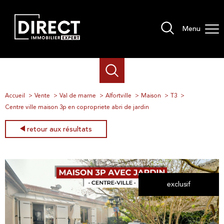
Menu
Accueil
Vente
Val de marne
Alfortville
Maison
T3
Centre ville maison 3p en copropriete abri de jardin
retour aux résultats
exclusif