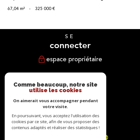
67,04 m²
-
325 000 €
SE
connecter
espace propriétaire
NOUS
suivre
Comme beaucoup, notre site
utilise les cookies
On aimerait vous accompagner pendant
votre visite.
NOUS
En poursuivant, vous acceptez l'utilisation des
cookies par ce site, afin de vous proposer des
adhérons
contenus adaptés et réaliser des statistiques !