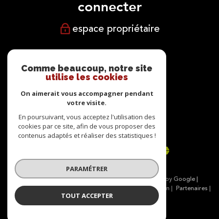
connecter
espace propriétaire
NOUS
suivre
Comme beaucoup, notre site
utilise les cookies
On aimerait vous accompagner pendant
votre visite.
NOUS
En poursuivant, vous acceptez l'utilisation des
cookies par ce site, afin de vous proposer des
adhérons
contenus adaptés et réaliser des statistiques !
PARAMÉTRER
© 2026 | Tous droits réservés | Traduction powered by Google |
Nos honoraires
Plan du site
Mentions légales
Admin
Partenaires
TOUT ACCEPTER
Politique RGPD
Cookies