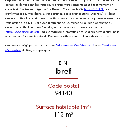
disposez des droits d’accès, de rectification, d’effacement, d’opposition, de limitation et de
portabilité de vos données. Vous pouvez retirer votre consentement à tout moment en
contactant directement l’Agence / Le Réseau. Consultez le site
https://cnil.fr/fr
pour plus
d’informations sur vos droits. Si vous estimez, après avoir contacté l'Agence / le Réseau,
que vos droits « Informatique et Libertés » ne sont pas respectés, vous pouvez adresser une
réclamation à la CNIL. Nous vous informons de l’existence de la liste d'opposition au
démarchage téléphonique « Bloctel », sur laquelle vous pouvez vous inscrire ici :
https://www.bloctel.gouv.fr
. Dans le cadre de la protection des Données personnelles, nous
vous invitons à ne pas inscrire de Données sensibles dans le champ de saisie libre.
Ce site est protégé par reCAPTCHA, les
et es
Politiques de Confidentialité
Conditions
de Google s'appliquent.
d'utilisation
EN
bref
Code postal
94140
Surface habitable (m²)
113 m²