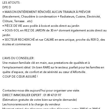
LES ATOUTS :
DPE D
• MAISON ENTIÈREMENT RÉNOVÉE AUCUN TRAVAUX À PRÉVOIR
(Ravalement, Chaudière à condensation + Radiateurs, Cuisine, Electricité,
Clôture, Terrasse…etc)
• PIÈCE DE VIE avec poêle à bois et accès direct au jardin
• SOUS-SOL en REZ DE JARDIN de 30 m² donnant également accès direct au
jardin
• SECTEUR RECHERCHÉ et rue CALME en sens unique, proche du RER D, des
écoles et commerces
L’AVIS DU CONSEILLER :
Une maison familiale clé en main, aux prestations de qualités et à
l'emplacement idéal. Un bien RARE sur le secteur, parfait pour les familles en
quête d’espace, de confort et de sérénité au cœur d’Alfortville.
COUP DE CŒUR ASSURÉ !
Contactez-nous dès aujourd’hui pour organiser une visite.
DIRECT IMMOBILIER EXPERT : 01 89 47 01 97
(Estimation gratuite de votre bien sur simple demande)
Les honoraires sont à la charge du vendeur.
Montant estimé des dépenses annuelles d'énergie : entre 2050 € et 2840 €,