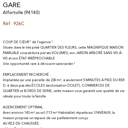
GARE
Alfortville (94140)
Réf : 926C
COUP DE CŒUR" de l'agence !
Située dans le très prisé QUARTIER DES FLEURS, cette MAGNIFIQUE MAISON
FAMILIALE vous séduira par ses VOLUMES, son JARDIN ARBORÉ SANS VIS-À-
VIS et son ÉTAT IRRÉPROCHABLE.
Une opportunité rare à découvrir sans tarder !
EMPLACEMENT RECHERCHÉ :
Implantée sur une parcelle de 230 m², à seulement 5 MINUTES À PIED DU RER
D, à deux pas des ÉCOLES (sectorisation DOLET), COMMERCES DE
QUARTIER et BORDS DE SEINE, cette maison vous garantit une qualité de vie
idéale pour toute la famille.
AGENCEMENT OPTIMAL :
Avec environ 143 m² au sol (113 m² Habitable) répartis sur 3 NIVEAUX, la
maison propose un espace de vie parfaitement conçu :
AU REZ-DE-CHAUSSÉE :