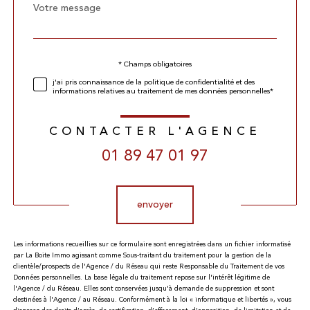
Message
Fieldset
*
par
défaut
Validation
* Champs obligatoires
j'ai pris connaissance de la politique de confidentialité et des
informations relatives au traitement de mes données personnelles*
CONTACTER L'AGENCE
01 89 47 01 97
Validation
envoyer
Les informations recueillies sur ce formulaire sont enregistrées dans un fichier informatisé
par La Boite Immo agissant comme Sous-traitant du traitement pour la gestion de la
clientèle/prospects de l'Agence / du Réseau qui reste Responsable du Traitement de vos
Données personnelles. La base légale du traitement repose sur l'intérêt légitime de
l'Agence / du Réseau. Elles sont conservées jusqu'à demande de suppression et sont
destinées à l'Agence / au Réseau. Conformément à la loi « informatique et libertés », vous