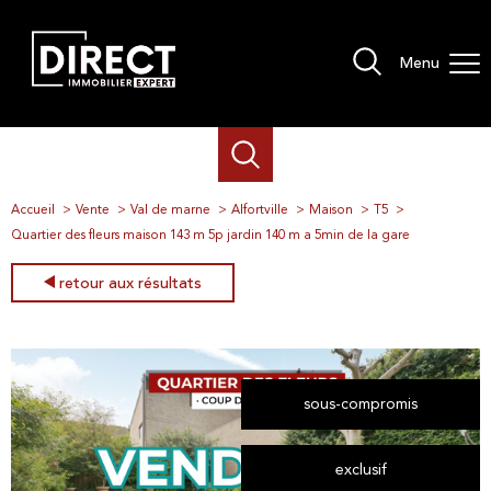
Menu
Accueil
Vente
Val de marne
Alfortville
Maison
T5
Quartier des fleurs maison 143 m 5p jardin 140 m a 5min de la gare
retour aux résultats
sous-compromis
exclusif