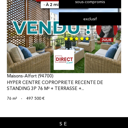
sous-compromis
exclusif
voir le bien
Maisons-Alfort (94700)
HYPER CENTRE COPROPRIETE RECENTE DE
STANDING 3P 76 M² + TERRASSE +...
76 m²
-
497 500 €
SE