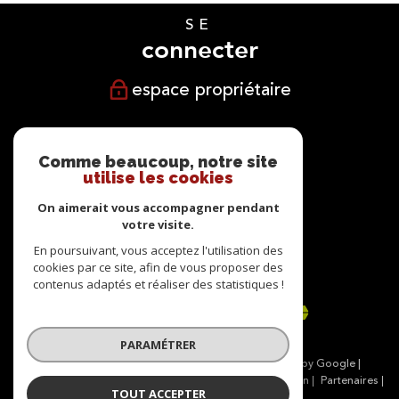
SE
connecter
espace propriétaire
NOUS
suivre
Comme beaucoup, notre site
utilise les cookies
On aimerait vous accompagner pendant
votre visite.
NOUS
En poursuivant, vous acceptez l'utilisation des
cookies par ce site, afin de vous proposer des
adhérons
contenus adaptés et réaliser des statistiques !
PARAMÉTRER
© 2026 | Tous droits réservés | Traduction powered by Google |
Nos honoraires
Plan du site
Mentions légales
Admin
Partenaires
TOUT ACCEPTER
Politique RGPD
Cookies