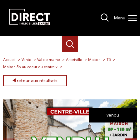
Menu
Accueil
Vente
Val de marne
Alfortville
Maison
T5
Maison 5p au coeur du centre ville
retour aux résultats
vendu