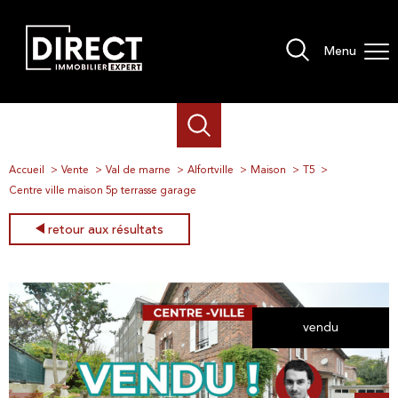
Menu
Accueil
Vente
Val de marne
Alfortville
Maison
T5
Centre ville maison 5p terrasse garage
retour aux résultats
vendu