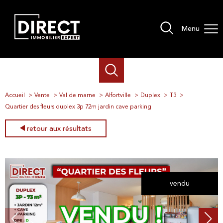
Menu
Accueil
Vente
Val de marne
Alfortville
Duplex
T3
Quartier des fleurs duplex 3p 72m jardin cave parking
retour aux résultats
vendu