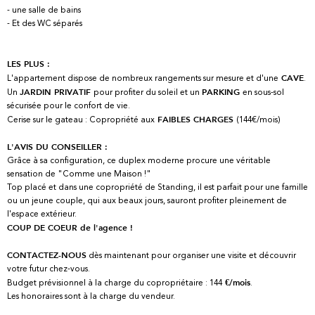
- une salle de bains
- Et des WC séparés
LES PLUS :
L'appartement dispose de nombreux rangements sur mesure et d'une
.
CAVE
Un
pour profiter du soleil et un
en sous-sol
JARDIN
PRIVATIF
PARKING
sécurisée pour le confort de vie.
Cerise sur le gateau : Copropriété aux
(144€/mois)
FAIBLES CHARGES
L'AVIS DU CONSEILLER :
Grâce à sa configuration, ce duplex moderne procure une véritable
sensation de "Comme une Maison !"
Top placé et dans une copropriété de Standing, il est parfait pour une famille
ou un jeune couple, qui aux beaux jours, sauront profiter pleinement de
l'espace extérieur.
COUP DE COEUR de l'agence !
dès maintenant pour organiser une visite et découvrir
CONTACTEZ-NOUS
votre futur chez-vous.
Budget prévisionnel à la charge du copropriétaire : 144
.
€/mois
Les honoraires sont à la charge du vendeur.