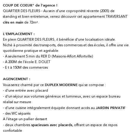
COUP DE COEUR" de l'agence !
QUARTIER DES FLEURS - Au sein d'une copropriété récente (2005) de
standing et bien entretenue, venez découvrir cet appartement TRAVERSANT
de 72m².
clés en main
L'EMPLACEMENT :
En plein QUARTIER DES FLEURS, il bénéficie d'une localisation idéale.
Niché à proximité des transports, des commerces et des écoles, il offre une vie
quotidienne pratique et agréable.
- A seulement 5 min du RER D (Maisons-Alfort Alfortville)
- A 200M de l'école E. DOLET
- E t à 150M des commerces
AGENCEMENT :
Vous serez charmé par ce
qui se compose :
DUPLEX
MODERNE
- d'une entrée avec placard
- d’un séjour aux volumes généreux
et lumineux, avec un espace bureau
réalisé sur mesure
- d'une cuisine intégralement équipée donnant accès au
JARDIN PRIVATIF
- des WC séparés
A l'étage un pallier derssert
- deux chambres
, offrant un espace de repos
spacieuses avec placards
confortable