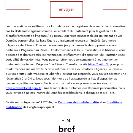
envoyer
Les informations recueillies sur ce formulaire sont enregistrées dans un fichier informatisé
par La Boite Immo agissant comme Sous-traitant du traitement pour la gestion de la
clientèle/prospects de l'Agence / du Réseau qui reste Responsable du Traitement de vos
Données personnelles. La base légale du traitement repose sur l'intérêt légitime de
l'Agence / du Réseau. Elles sont conservées jusqu'à demande de suppression et sont
destinées à l'Agence / au Réseau. Conformément à la loi « informatique et libertés », vous
disposez des droits d’accès, de rectification, d’effacement, d’opposition, de limitation et de
portabilité de vos données. Vous pouvez retirer votre consentement à tout moment en
contactant directement l’Agence / Le Réseau. Consultez le site
https://cnil.fr/fr
pour plus
d’informations sur vos droits. Si vous estimez, après avoir contacté l'Agence / le Réseau,
que vos droits « Informatique et Libertés » ne sont pas respectés, vous pouvez adresser une
réclamation à la CNIL. Nous vous informons de l’existence de la liste d'opposition au
démarchage téléphonique « Bloctel », sur laquelle vous pouvez vous inscrire ici :
https://www.bloctel.gouv.fr
. Dans le cadre de la protection des Données personnelles, nous
vous invitons à ne pas inscrire de Données sensibles dans le champ de saisie libre.
Ce site est protégé par reCAPTCHA, les
et es
Politiques de Confidentialité
Conditions
de Google s'appliquent.
d'utilisation
EN
bref