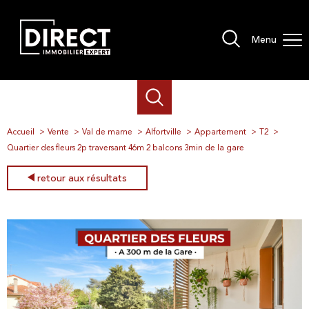
Menu
Accueil
Vente
Val de marne
Alfortville
Appartement
T2
Quartier des fleurs 2p traversant 46m 2 balcons 3min de la gare
retour aux résultats