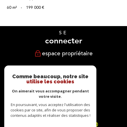
60 m²
-
199 000 €
SE
connecter
espace propriétaire
NOUS
suivre
Comme beaucoup, notre site
utilise les cookies
On aimerait vous accompagner pendant
votre visite.
NOUS
En poursuivant, vous acceptez l'utilisation des
cookies par ce site, afin de vous proposer des
adhérons
contenus adaptés et réaliser des statistiques !