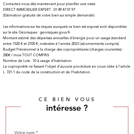
Contactez-nous dès maintenant pour planifier une visite.
DIRECT IMMOBILIER EXPERT : 01 89 47 01 97
(Estimation gratuite de votre bien sur simple demande)
Les informations sur les risques auxquels ce bien est exposé sont disponibles
sur le site Géorisques : georisques.gouv.fr.
Montant estimé des dépenses annuelles d'énergie pour un usage standard
entre 1520 € et 2100 €, indexées à l'année 2023 (abonnements compris).
Budget Prévisionnel à la charge des copropriétaires (charges courantes) :
280€ / mois TOUT COMPRIS
Nombre de Lots : 10 à usage d'habitation
La copropriété ne faisant l'objet d'aucune procédure en cours citée à l'article
L. 721-1 du code de la construction et de l'habitation.
CE BIEN VOUS
intéresse ?
Nom
Fieldset
*