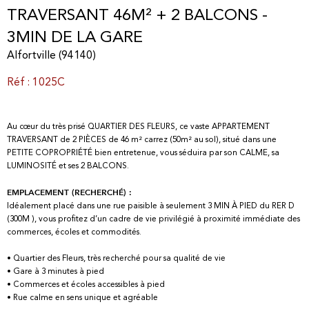
TRAVERSANT 46M² + 2 BALCONS -
3MIN DE LA GARE
Alfortville (94140)
Réf : 1025C
Au cœur du très prisé QUARTIER DES FLEURS, ce vaste APPARTEMENT
TRAVERSANT de 2 PIÈCES de 46 m² carrez (50m² au sol), situé dans une
PETITE COPROPRIÉTÉ bien entretenue, vous séduira par son CALME, sa
LUMINOSITÉ et ses 2 BALCONS.
EMPLACEMENT (RECHERCHÉ) :
Idéalement placé dans une rue paisible à seulement 3 MIN À PIED du RER D
(300M ), vous profitez d’un cadre de vie privilégié à proximité immédiate des
commerces, écoles et commodités.
• Quartier des Fleurs, très recherché pour sa qualité de vie
• Gare à 3 minutes à pied
• Commerces et écoles accessibles à pied
• Rue calme en sens unique et agréable