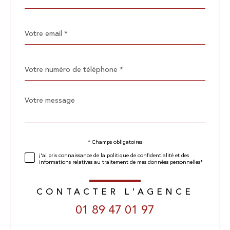
par
défaut
email
*
Téléphone
*
Message
Fieldset
*
par
défaut
Validation
* Champs obligatoires
j'ai pris connaissance de la politique de confidentialité et des
informations relatives au traitement de mes données personnelles*
CONTACTER L'AGENCE
01 89 47 01 97
Validation