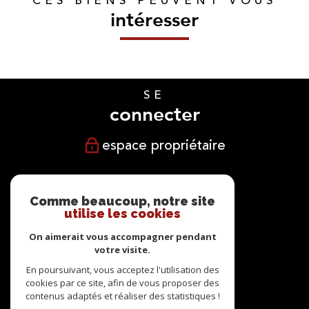
CES BIENS PEUVENT VOUS
intéresser
SE
connecter
espace propriétaire
NOUS
suivre
Comme beaucoup, notre site
utilise les cookies
On aimerait vous accompagner pendant
votre visite.
NOUS
En poursuivant, vous acceptez l'utilisation des
cookies par ce site, afin de vous proposer des
adhérons
contenus adaptés et réaliser des statistiques !