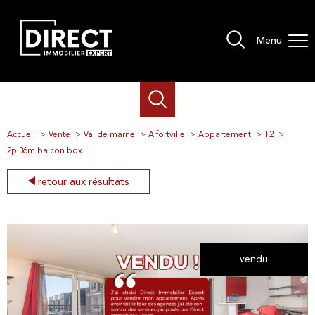
Menu
Accueil
Vente
Val de marne
Alfortville
Appartement
T2
2p 36m balcon box
retour aux résultats
vendu