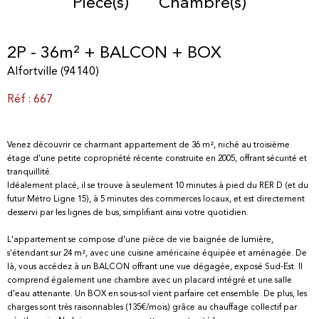
Pièce(s)
Chambre(s)
2P - 36m² + BALCON + BOX
Alfortville (94140)
Réf : 667
Venez découvrir ce charmant appartement de 36 m², niché au troisième
étage d'une petite copropriété récente construite en 2005, offrant sécurité et
tranquillité.
Idéalement placé, il se trouve à seulement 10 minutes à pied du RER D (et du
futur Métro Ligne 15), à 5 minutes des commerces locaux, et est directement
desservi par les lignes de bus, simplifiant ainsi votre quotidien.
L'appartement se compose d'une pièce de vie baignée de lumière,
s'étendant sur 24 m², avec une cuisine américaine équipée et aménagée.
De
là, vous accédez à un BALCON offrant une vue dégagée, exposé Sud-Est.
Il
comprend également une chambre avec un placard intégré et une salle
d'eau attenante.
Un BOX en sous-sol vient parfaire cet ensemble.
De plus, les
charges sont très raisonnables (135€/mois) grâce au chauffage collectif par