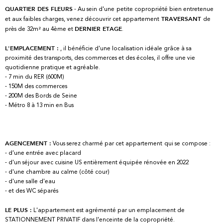
- Au sein d'une
petite copropriété bien entretenue
QUARTIER DES FLEURS
et aux faibles charges, venez découvrir cet appartement
de
TRAVERSANT
près de 32m² au 4ème et
.
DERNIER ETAGE
, il bénéficie d'une localisation idéale grâce à sa
L'EMPLACEMENT :
proximité des transports, des commerces et des écoles, il offre une vie
quotidienne pratique et agréable.
- 7 min du RER (600M)
- 150M des commerces
- 200M des Bords de Seine
- Métro 8 à 13 min en Bus
Vous serez charmé par cet appartement
qui se compose :
AGENCEMENT :
- d’une entrée avec placard
- d'un séjour avec cuisine US entièrement équipée rénovée en 2022
- d'une chambre au calme (côté cour)
- d'une salle d'eau
- et des WC séparés
L'appartement est agrémenté par un emplacement de
LE PLUS :
STATIONNEMENT PRIVATIF dans l'enceinte de la copropriété.