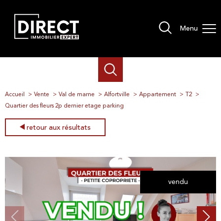
Menu
Accueil
Vente
Val de marne
Alfortville
Appartement
T2
Quartier des fleurs 2p dernier etage parking
retour aux résultats
vendu