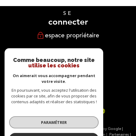
SE
connecter
espace propriétaire
NOUS
suivre
Comme beaucoup, notre site
utilise les cookies
On aimerait vous accompagner pendant
votre visite.
NOUS
En poursuivant, vous acceptez l'utilisation des
cookies par ce site, afin de vous proposer des
adhérons
contenus adaptés et réaliser des statistiques !
PARAMÉTRER
© 2026 | Tous droits réservés | Traduction powered by Google |
Nos honoraires
Plan du site
Mentions légales
Admin
Partenaires