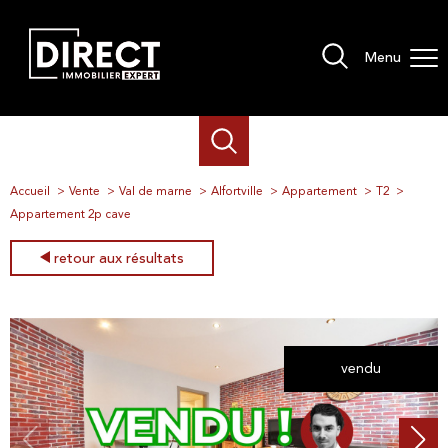
Menu
Accueil
Vente
Val de marne
Alfortville
Appartement
T2
Appartement 2p cave
retour aux résultats
vendu