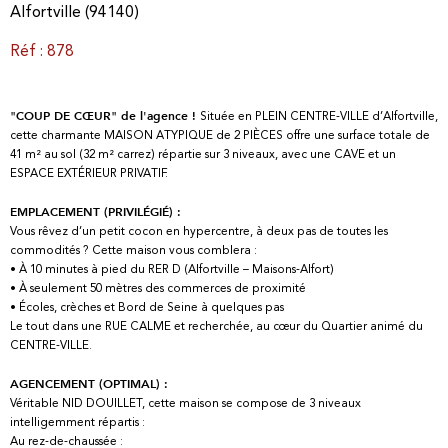
Alfortville (94140)
Réf : 878
Située en PLEIN CENTRE-VILLE d’Alfortville,
"COUP DE CŒUR" de l'agence !
cette charmante MAISON ATYPIQUE de 2 PIÈCES offre une surface totale de
41 m² au sol (32 m² carrez) répartie sur 3 niveaux, avec une CAVE et un
ESPACE EXTÉRIEUR PRIVATIF.
EMPLACEMENT (PRIVILÉGIÉ) :
Vous rêvez d’un petit cocon en hypercentre, à deux pas de toutes les
commodités ? Cette maison vous comblera :
• À 10 minutes à pied du RER D (Alfortville – Maisons-Alfort)
• À seulement 50 mètres des commerces de proximité
• Écoles, crèches et Bord de Seine à quelques pas
Le tout dans une RUE CALME et recherchée, au cœur du Quartier animé du
CENTRE-VILLE.
AGENCEMENT (OPTIMAL) :
Véritable NID DOUILLET, cette maison se compose de 3 niveaux
intelligemment répartis :
Au rez-de-chaussée :