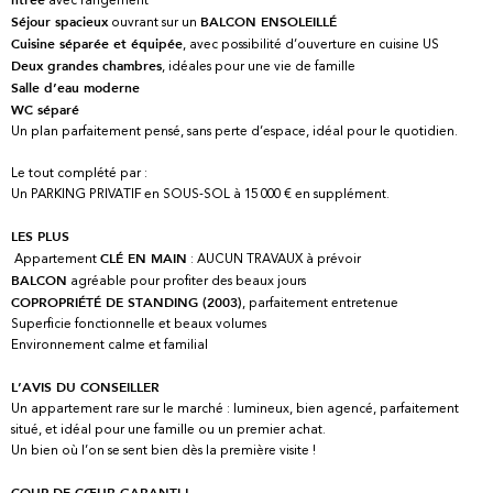
ouvrant sur un
Séjour spacieux
BALCON ENSOLEILLÉ
, avec possibilité d’ouverture en cuisine US
Cuisine séparée et équipée
, idéales pour une vie de famille
Deux grandes chambres
Salle d’eau moderne
WC séparé
Un plan parfaitement pensé, sans perte d’espace, idéal pour le quotidien.
Le tout complété par :
Un PARKING PRIVATIF en SOUS-SOL à 15 000 € en supplément.
LES PLUS
Appartement
: AUCUN TRAVAUX à prévoir
CLÉ EN MAIN
agréable pour profiter des beaux jours
BALCON
, parfaitement entretenue
COPROPRIÉTÉ DE STANDING (2003)
Superficie fonctionnelle et beaux volumes
Environnement calme et familial
L’AVIS DU CONSEILLER
Un appartement rare sur le marché : lumineux, bien agencé, parfaitement
situé, et idéal pour une famille ou un premier achat.
Un bien où l’on se sent bien dès la première visite !
COUP DE CŒUR GARANTI !