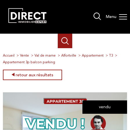
Menu
Accueil
Vente
Val de marne
Alfortville
Appartement
T3
Appartement 3p balcon parking
retour aux résultats
vendu