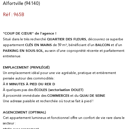
Alfortville (94140)
Réf : 965B
"COUP DE CŒUR" de l'agence !
Situé dans le très recherché
, découvrez ce superbe
QUARTIER DES FLEURS
appartement
de 59 m², bénéficiant d’un
et d’un
CLÉS EN MAINS
BALCON
, au sein d’une copropriété récente et parfaitement
PARKING EN SOUS-SOL
entretenue.
EMPLACEMENT (PRIVILÉGIÉ)
Un emplacement idéal pour une vie agréable, pratique et entièrement
pensée autour des commodités :
À
9 MINUTES À PIED DU RER D
À quelques pas des
ÉCOLES (sectorisation DOLET)
À proximité immédiate des
et du
COMMERCES
QUAI DE SEINE
Une adresse paisible et recherchée où tout se fait à pied !
AGENCEMENT (OPTIMAL)
Cet appartement lumineux et fonctionnel offre un confort de vie rare dans le
secteur :
avec rangement
ntrée