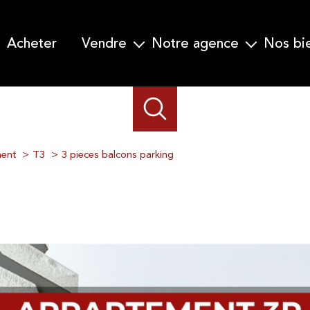
acheter
vendre
notre agence
nos b
Garanti Vente en 30 jours
Qui nous sommes-nous ?
Nos prestations
Notre équipe
Demander une estimation
ent
T3
3 pieces balcons parking