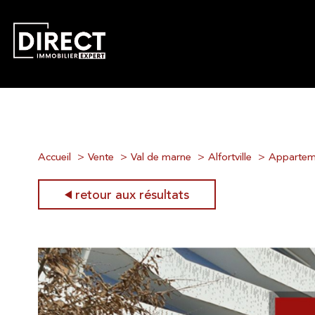
Accueil
Vente
Val de marne
Alfortville
Appartem
retour aux résultats