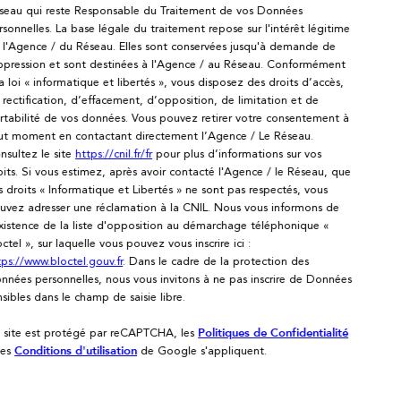
seau qui reste Responsable du Traitement de vos Données
rsonnelles. La base légale du traitement repose sur l'intérêt légitime
 l'Agence / du Réseau. Elles sont conservées jusqu'à demande de
ppression et sont destinées à l'Agence / au Réseau. Conformément
la loi « informatique et libertés », vous disposez des droits d’accès,
 rectification, d’effacement, d’opposition, de limitation et de
rtabilité de vos données. Vous pouvez retirer votre consentement à
ut moment en contactant directement l’Agence / Le Réseau.
nsultez le site
https://cnil.fr/fr
pour plus d’informations sur vos
oits. Si vous estimez, après avoir contacté l'Agence / le Réseau, que
s droits « Informatique et Libertés » ne sont pas respectés, vous
uvez adresser une réclamation à la CNIL. Nous vous informons de
existence de la liste d'opposition au démarchage téléphonique «
octel », sur laquelle vous pouvez vous inscrire ici :
tps://www.bloctel.gouv.fr
. Dans le cadre de la protection des
nnées personnelles, nous vous invitons à ne pas inscrire de Données
nsibles dans le champ de saisie libre.
 site est protégé par reCAPTCHA, les
Politiques de Confidentialité
 es
de Google s'appliquent.
Conditions d'utilisation