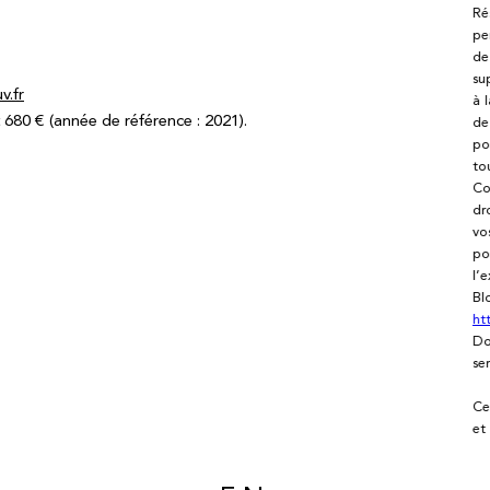
Ré
pe
de
su
v.fr
à 
680 € (année de référence : 2021).
de
po
to
Co
dr
vo
po
l’
Bl
ht
Do
se
Ce
et