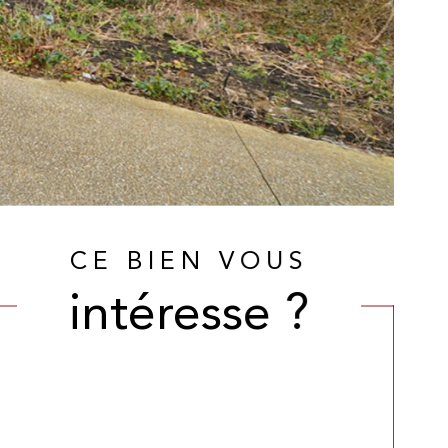
CE BIEN VOUS
intéresse ?
Nom
Fieldset