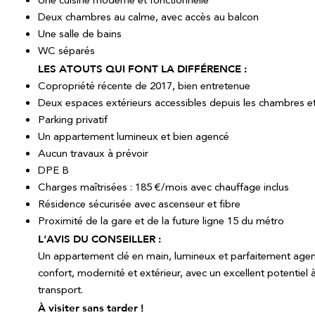
Une cuisine moderne et fonctionnelle
Deux chambres au calme, avec accès au balcon
Une salle de bains
WC séparés
LES ATOUTS QUI FONT LA DIFFÉRENCE :
Copropriété récente de 2017, bien entretenue
Deux espaces extérieurs accessibles depuis les chambres et
Parking privatif
Un appartement lumineux et bien agencé
Aucun travaux à prévoir
DPE B
Charges maîtrisées : 185 €/mois avec chauffage inclus
Résidence sécurisée avec ascenseur et fibre
Proximité de la gare et de la future ligne 15 du métro
L’AVIS DU CONSEILLER :
Un appartement clé en main, lumineux et parfaitement agenc
confort, modernité et extérieur, avec un excellent potentiel 
transport.
À visiter sans tarder !