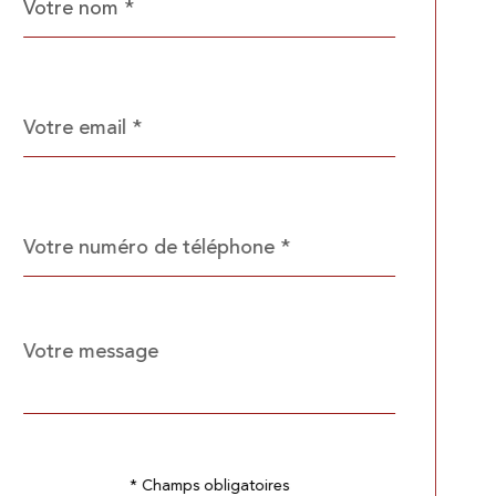
*
par
défaut
email
*
Téléphone
*
Message
Fieldset
*
par
défaut
Validation
* Champs obligatoires