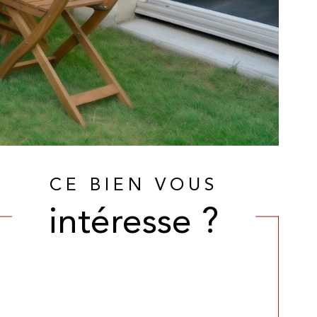
CE BIEN VOUS
intéresse ?
Nom
Fieldset