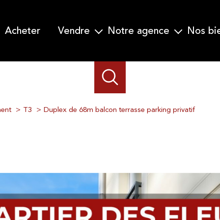
acheter
vendre
notre agence
nos b
Garanti Vente en 30 jours
Qui nous sommes-nous ?
Nos prestations
Notre équipe
Demander une estimation
ent
T3
Duplex de 68m balcon terrasse parking privatif