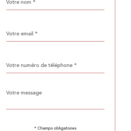
*
par
défaut
email
*
Téléphone
*
Message
Fieldset
*
par
défaut
Validation
* Champs obligatoires