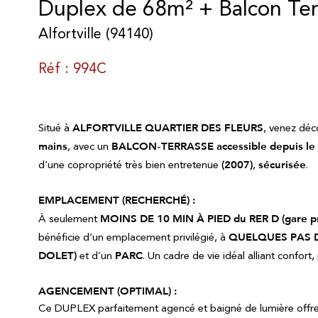
Duplex de 68m² + Balcon Terr
Alfortville (94140)
Réf : 994C
Situé à
ALFORTVILLE QUARTIER DES FLEURS
, venez déc
mains
, avec un
BALCON
-
TERRASSE accessible depuis le
d’une copropriété très bien entretenue
(2007)
,
sécurisée
.
EMPLACEMENT (RECHERCHÉ) :
À seulement
MOINS DE 10 MIN
À PIED du RER D (gare pr
bénéficie d’un emplacement privilégié, à
QUELQUES PAS 
DOLET)
et d’un
PARC
. Un cadre de vie idéal alliant confort,
AGENCEMENT (OPTIMAL) :
Ce DUPLEX parfaitement agencé et baigné de lumière offre