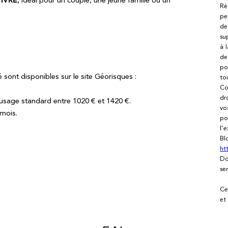
, idéal pour un couple, une jeune famille ou un
Ré
pe
de
su
à 
de
po
 sont disponibles sur le site Géorisques :
to
Co
dr
usage standard entre 1020 € et 1420 €.
vo
/mois.
po
l’
Bl
ht
Do
se
Ce
et