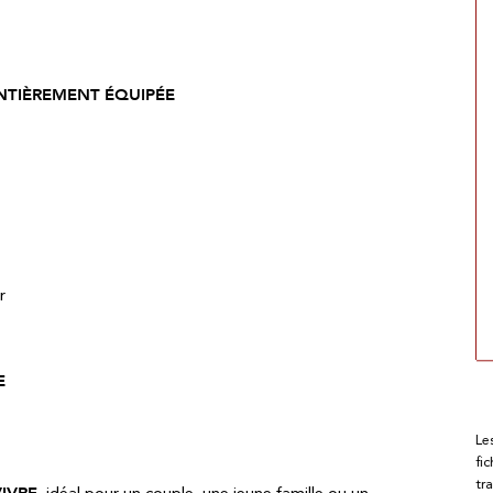
ENTIÈREMENT ÉQUIPÉE
r
E
Le
fi
tr
VIVRE