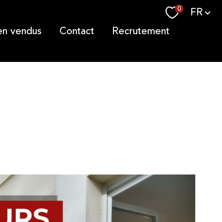
Langue
0
FR
ien vendus
contact
recrutement