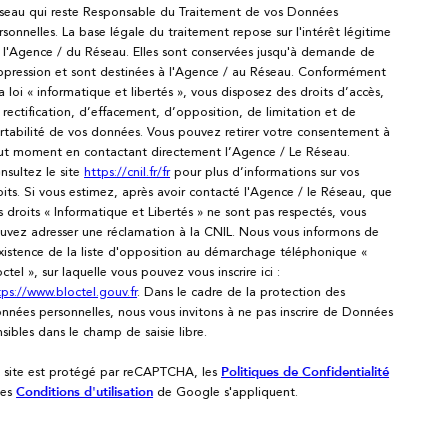
seau qui reste Responsable du Traitement de vos Données
rsonnelles. La base légale du traitement repose sur l'intérêt légitime
 l'Agence / du Réseau. Elles sont conservées jusqu'à demande de
ppression et sont destinées à l'Agence / au Réseau. Conformément
la loi « informatique et libertés », vous disposez des droits d’accès,
 rectification, d’effacement, d’opposition, de limitation et de
rtabilité de vos données. Vous pouvez retirer votre consentement à
ut moment en contactant directement l’Agence / Le Réseau.
nsultez le site
https://cnil.fr/fr
pour plus d’informations sur vos
oits. Si vous estimez, après avoir contacté l'Agence / le Réseau, que
s droits « Informatique et Libertés » ne sont pas respectés, vous
uvez adresser une réclamation à la CNIL. Nous vous informons de
existence de la liste d'opposition au démarchage téléphonique «
octel », sur laquelle vous pouvez vous inscrire ici :
tps://www.bloctel.gouv.fr
. Dans le cadre de la protection des
nnées personnelles, nous vous invitons à ne pas inscrire de Données
nsibles dans le champ de saisie libre.
 site est protégé par reCAPTCHA, les
Politiques de Confidentialité
 es
de Google s'appliquent.
Conditions d'utilisation