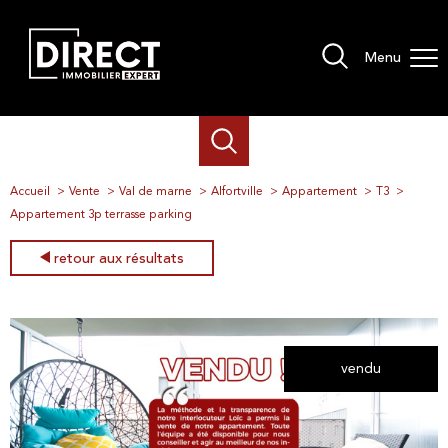
Menu
Accueil
Vente
Val de marne
Alfortville
Appartement
T3
Appartement 3p terrasse parking
retour aux résultats
vendu