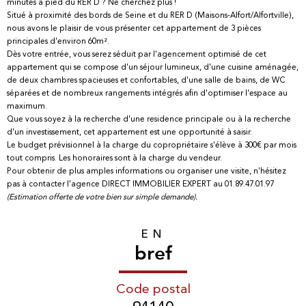
minutes à pied du RER D ? Ne cherchez plus !
Situé à proximité des bords de Seine et du RER D (Maisons-Alfort/Alfortville),
nous avons le plaisir de vous présenter cet appartement de 3 pièces
principales d'environ 60m².
Dès votre entrée, vous serez séduit par l'agencement optimisé de cet
appartement qui se compose d'un séjour lumineux, d'une cuisine aménagée,
de deux chambres spacieuses et confortables, d'une salle de bains, de WC
séparées et de nombreux rangements intégrés afin d'optimiser l'espace au
maximum.
Que vous soyez à la recherche d'une residence principale ou à la recherche
d'un investissement, cet appartement est une opportunité à saisir.
Le budget prévisionnel à la charge du copropriétaire s'élève à 300€ par mois
tout compris. Les honoraires sont à la charge du vendeur.
Pour obtenir de plus amples informations ou organiser une visite, n'hésitez
pas à contacter l'agence DIRECT IMMOBILIER EXPERT au 01.89.47.01.97
(Estimation offerte de votre bien sur simple demande).
EN
bref
Code postal