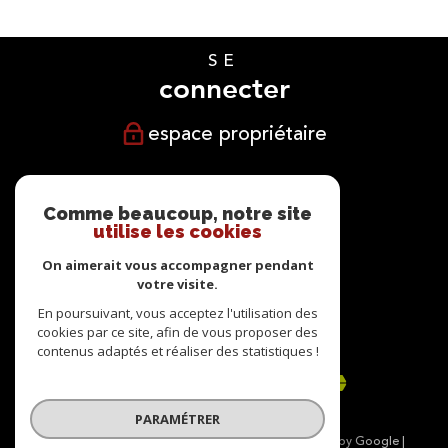
SE
connecter
espace propriétaire
NOUS
suivre
Comme beaucoup, notre site
utilise les cookies
On aimerait vous accompagner pendant
votre visite.
NOUS
En poursuivant, vous acceptez l'utilisation des
cookies par ce site, afin de vous proposer des
adhérons
contenus adaptés et réaliser des statistiques !
PARAMÉTRER
© 2026 | Tous droits réservés | Traduction powered by Google |