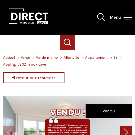
Menu
Accueil
Vente
Val de marne
Alfortville
Appartement
T3
Appt 3p 58 02 m box cave
retour aux résultats
vendu