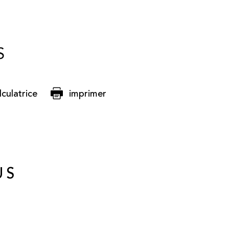
S
lculatrice
imprimer
US