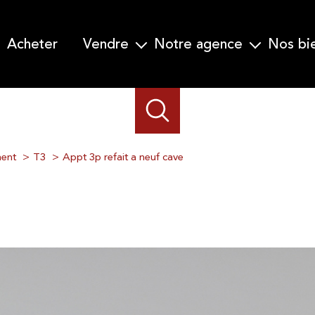
acheter
vendre
notre agence
nos b
Garanti Vente en 30 jours
Qui nous sommes-nous ?
Nos prestations
Notre équipe
Demander une estimation
ent
T3
Appt 3p refait a neuf cave