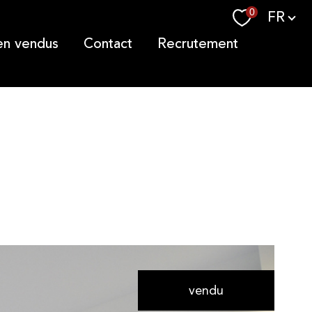
Langue
0
FR
ien vendus
contact
recrutement
vendu