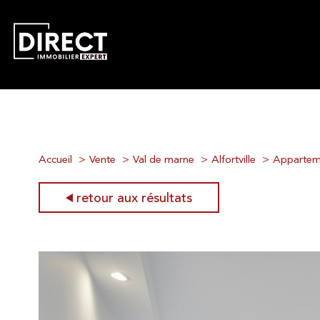
Accueil
Vente
Val de marne
Alfortville
Appartem
retour aux résultats