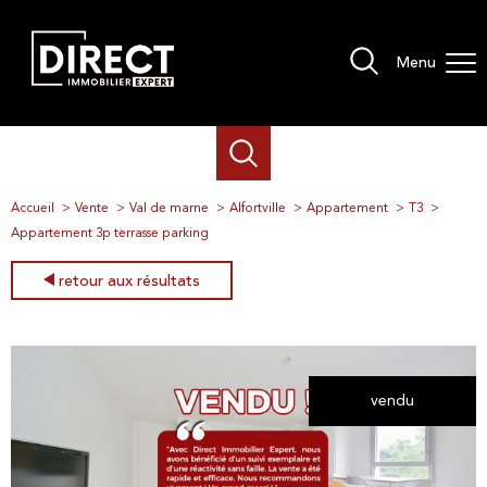
Menu
Accueil
Vente
Val de marne
Alfortville
Appartement
T3
Appartement 3p terrasse parking
retour aux résultats
vendu