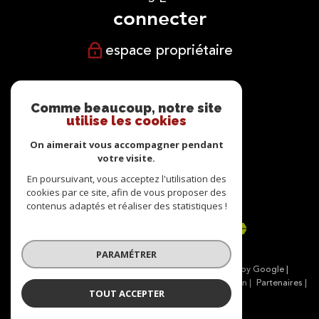
connecter
espace propriétaire
NOUS
suivre
Comme beaucoup, notre site
utilise les cookies
On aimerait vous accompagner pendant
votre visite.
NOUS
En poursuivant, vous acceptez l'utilisation des
cookies par ce site, afin de vous proposer des
adhérons
contenus adaptés et réaliser des statistiques !
PARAMÉTRER
© 2026 | Tous droits réservés | Traduction powered by Google |
Nos honoraires
Plan du site
Mentions légales
Admin
Partenaires
TOUT ACCEPTER
Politique RGPD
Cookies