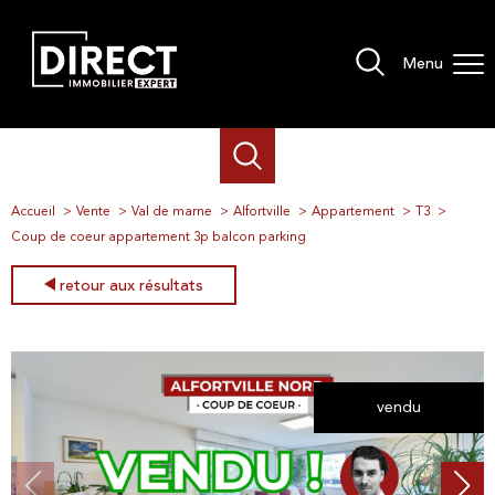
Menu
Accueil
Vente
Val de marne
Alfortville
Appartement
T3
Coup de coeur appartement 3p balcon parking
retour aux résultats
vendu