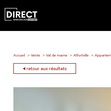
Accueil
Vente
Val de marne
Alfortville
Appartem
retour aux résultats