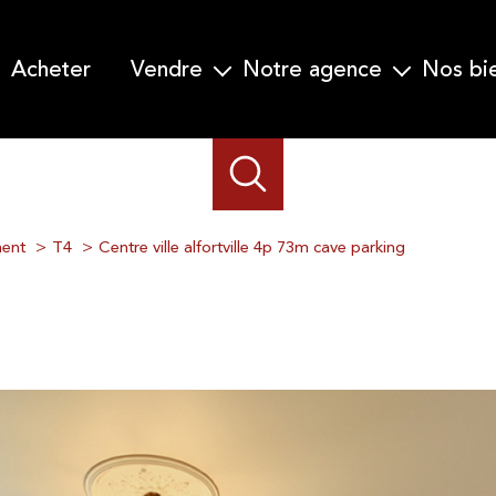
acheter
vendre
notre agence
nos b
Garanti Vente en 30 jours
Qui nous sommes-nous ?
Nos prestations
Notre équipe
Demander une estimation
ent
T4
Centre ville alfortville 4p 73m cave parking