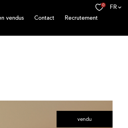
Langue
0
FR
ien vendus
contact
recrutement
vendu