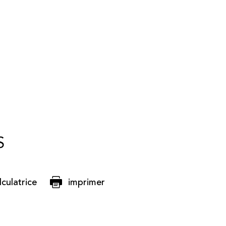
S
lculatrice
imprimer