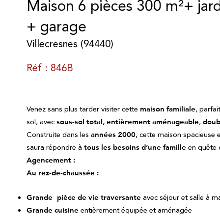
Maison 6 pièces 300 m²+ jard
+ garage
Villecresnes (94440)
Réf : 846B
Venez sans plus tarder visiter cette
maison familiale
, parfa
sol, avec
sous-sol total, entièrement aménageable
,
doub
Construite dans les
années 2000
, cette maison spacieuse e
saura répondre à
tous les besoins d’une famille
en quête d
Agencement :
Au rez-de-chaussée :
Grande
pièce de vie traversante
avec séjour et salle à 
Grande cuisine
entièrement équipée et aménagée