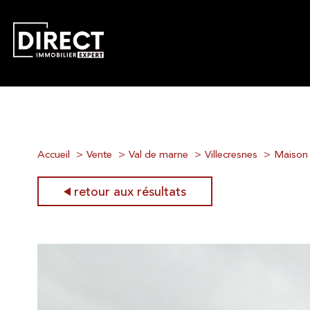
Accueil
Vente
Val de marne
Villecresnes
Maison
retour aux résultats