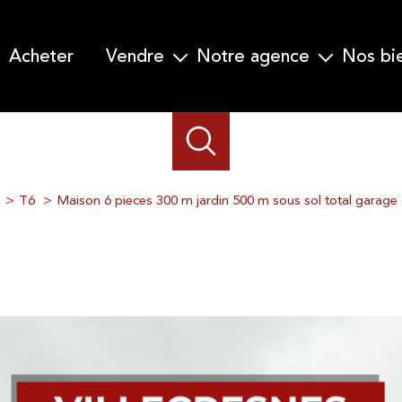
acheter
vendre
notre agence
nos b
Garanti Vente en 30 jours
Qui nous sommes-nous ?
Nos prestations
Notre équipe
Demander une estimation
T6
Maison 6 pieces 300 m jardin 500 m sous sol total garage