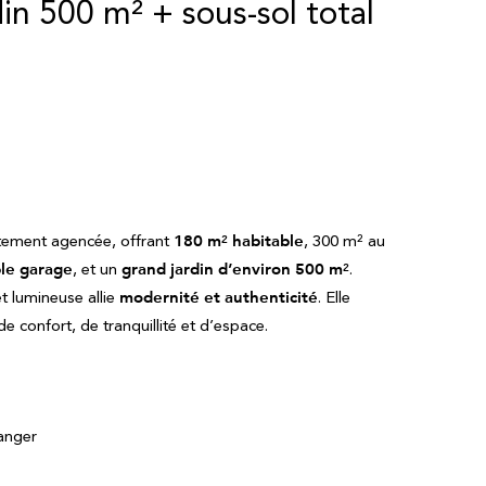
in 500 m² + sous-sol total
itement agencée, offrant
180 m² habitable
, 300 m² au
le garage
, et un
grand jardin d’environ 500 m²
.
t lumineuse allie
modernité et authenticité
. Elle
e confort, de tranquillité et d’espace.
manger