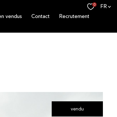
Langue
0
FR
ien vendus
contact
recrutement
vendu