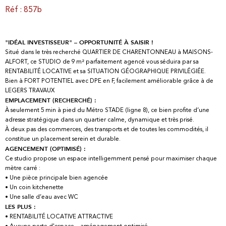
Réf : 857b
"IDÉAL INVESTISSEUR" – OPPORTUNITÉ À SAISIR !
Situé dans le très recherché QUARTIER DE CHARENTONNEAU à MAISONS-
ALFORT, ce STUDIO de 9 m² parfaitement agencé vous séduira par sa
RENTABILITÉ LOCATIVE et sa SITUATION GÉOGRAPHIQUE PRIVILÉGIÉE.
Bien à FORT POTENTIEL avec DPE en F, facilement améliorable grâce à de
LEGERS TRAVAUX
EMPLACEMENT (RECHERCHÉ) :
À seulement 5 min à pied du Métro STADE (ligne 8), ce bien profite d’une
adresse stratégique dans un quartier calme, dynamique et très prisé.
À deux pas des commerces, des transports et de toutes les commodités, il
constitue un placement serein et durable.
AGENCEMENT (OPTIMISÉ) :
Ce studio propose un espace intelligemment pensé pour maximiser chaque
mètre carré :
• Une pièce principale bien agencée
• Un coin kitchenette
• Une salle d’eau avec WC
LES PLUS :
• RENTABILITÉ LOCATIVE ATTRACTIVE
• Aucune perte d'espace – aménagement optimisé