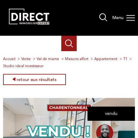
Menu
Accueil
Vente
Val de marne
Maisons alfort
Appartement
T1
Studio ideal investisseur
retour aux résultats
vendu