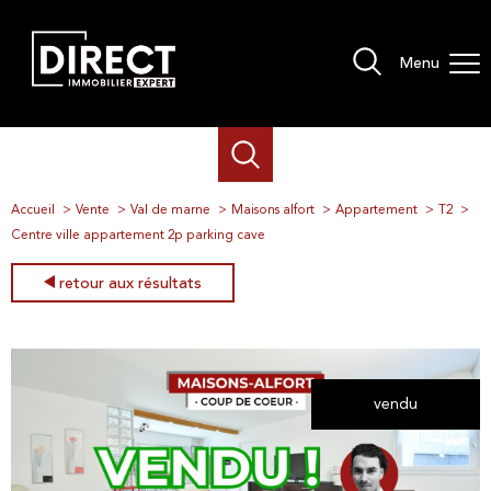
Menu
Accueil
Vente
Val de marne
Maisons alfort
Appartement
T2
Centre ville appartement 2p parking cave
retour aux résultats
vendu