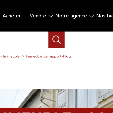
acheter
vendre
notre agence
nos b
Garanti Vente en 30 jours
Qui nous sommes-nous ?
Nos prestations
Notre équipe
Demander une estimation
Immeuble
Immeuble de rapport 4 lots