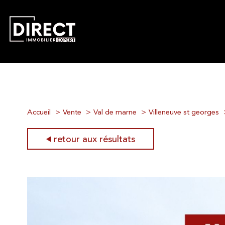
Accueil
Vente
Val de marne
Villeneuve st georges
retour aux résultats