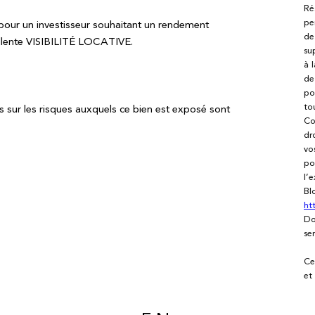
Ré
pe
 un investisseur souhaitant un rendement
de
ente VISIBILITÉ LOCATIVE.
su
à 
de
po
to
s sur les risques auxquels ce bien est exposé sont
Co
dr
vo
po
l’
Bl
ht
Do
se
Ce
et