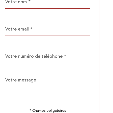
*
par
défaut
email
*
Téléphone
*
Message
Fieldset
*
par
défaut
Validation
* Champs obligatoires