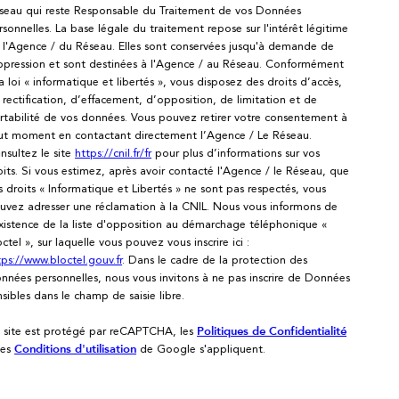
seau qui reste Responsable du Traitement de vos Données
rsonnelles. La base légale du traitement repose sur l'intérêt légitime
 l'Agence / du Réseau. Elles sont conservées jusqu'à demande de
ppression et sont destinées à l'Agence / au Réseau. Conformément
la loi « informatique et libertés », vous disposez des droits d’accès,
 rectification, d’effacement, d’opposition, de limitation et de
rtabilité de vos données. Vous pouvez retirer votre consentement à
ut moment en contactant directement l’Agence / Le Réseau.
nsultez le site
https://cnil.fr/fr
pour plus d’informations sur vos
oits. Si vous estimez, après avoir contacté l'Agence / le Réseau, que
s droits « Informatique et Libertés » ne sont pas respectés, vous
uvez adresser une réclamation à la CNIL. Nous vous informons de
existence de la liste d'opposition au démarchage téléphonique «
octel », sur laquelle vous pouvez vous inscrire ici :
tps://www.bloctel.gouv.fr
. Dans le cadre de la protection des
nnées personnelles, nous vous invitons à ne pas inscrire de Données
nsibles dans le champ de saisie libre.
 site est protégé par reCAPTCHA, les
Politiques de Confidentialité
 es
de Google s'appliquent.
Conditions d'utilisation