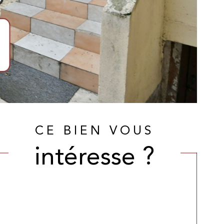
CE BIEN VOUS
intéresse ?
Nom
Fieldset