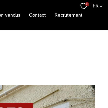
Langue
0
FR
ien vendus
contact
recrutement