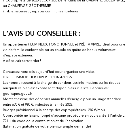
? Copropriété de 2020 SÉCURISÉE bénéficiant de la GARANTIE DECENNALE,
au CHAUFFAGE GÉOTHERMIE
? Fibre, ascenseur, espaces communs entretenus
L’AVIS DU CONSEILLER :
Un appartement LUMINEUX, FONCTIONNEL et PRÊT À VIVRE, idéal pour une
vie de famille confortable ou un couple en quête de beaux volumes et
d’espace extérieur.
À découvrir sans tarder !
Contactez-nous dès aujourd’hui pour organiser une visite.
DIRECT IMMOBILIER EXPERT : 01 89 47 01 97
Les honoraires sont à la charge du vendeur. Les informations sur les risques
auxquels ce bien est exposé sont disponibles sur le site Géorisques :
georisques.gouv.fr.
Montant estimé des dépenses annuelles d'énergie pour un usage standard
entre 670 € et 980 €, indexées à l'année 2023.
Budget prévisionnel à la charge des copropriétaires : 287 €/mois.
Copropriété ne faisant l’objet d’aucune procédure en cours citée à l’article L.
721-1 du code de la construction et de l’habitation.
(Estimation gratuite de votre bien sur simple demande)