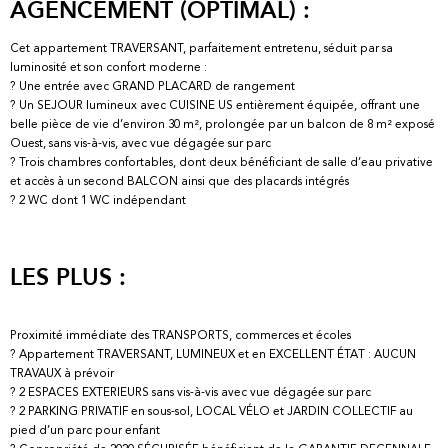
AGENCEMENT (OPTIMAL) :
Cet appartement TRAVERSANT, parfaitement entretenu, séduit par sa
luminosité et son confort moderne :
? Une entrée avec GRAND PLACARD de rangement
? Un SEJOUR lumineux avec CUISINE US entièrement équipée, offrant une
belle pièce de vie d’environ 30 m², prolongée par un balcon de 8 m² exposé
Ouest, sans vis-à-vis, avec vue dégagée sur parc
? Trois chambres confortables, dont deux bénéficiant de salle d’eau privative
et accès à un second BALCON ainsi que des placards intégrés
? 2 WC dont 1 WC indépendant
LES PLUS :
Proximité immédiate des TRANSPORTS, commerces et écoles
? Appartement TRAVERSANT, LUMINEUX et en EXCELLENT ÉTAT : AUCUN
TRAVAUX à prévoir
? 2 ESPACES EXTERIEURS sans vis-à-vis avec vue dégagée sur parc
? 2 PARKING PRIVATIF en sous-sol, LOCAL VÉLO et JARDIN COLLECTIF au
pied d’un parc pour enfant