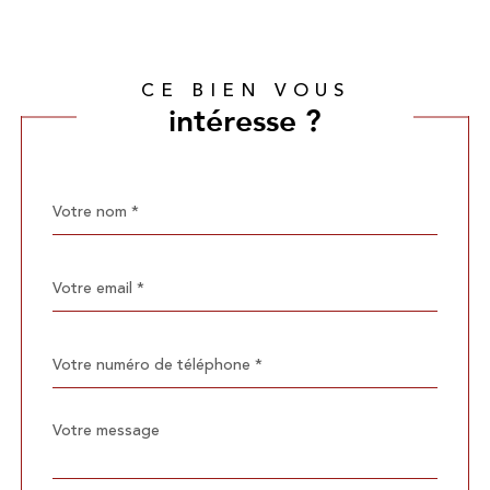
CE BIEN VOUS
intéresse ?
Nom
Fieldset
*
par
défaut
email
*
Téléphone
*
Message
Fieldset
*
par
défaut