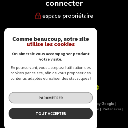
connecter
espace propriétaire
NOUS
suivre
Comme beaucoup, notre site
utilise les cookies
On aimerait vous accompagner pendant
votre visite.
NOUS
En poursuivant, vous acceptez l'utilisation des
cookies par ce site, afin de vous proposer des
adhérons
contenus adaptés et réaliser des statistiques !
PARAMÉTRER
© 2026 | Tous droits réservés | Traduction powered by Google |
Nos honoraires
Plan du site
Mentions légales
Admin
Partenaires
TOUT ACCEPTER
Politique RGPD
Cookies