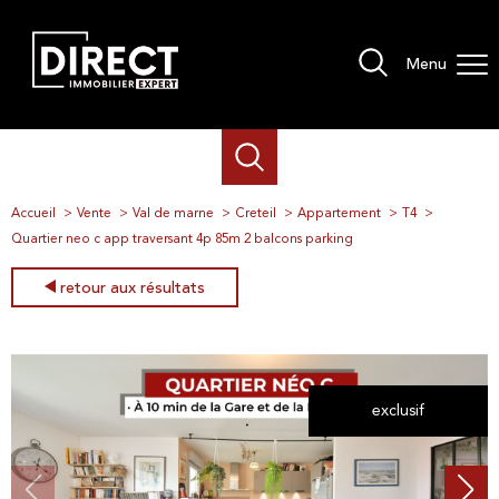
Menu
Accueil
Vente
Val de marne
Creteil
Appartement
T4
Quartier neo c app traversant 4p 85m 2 balcons parking
retour aux résultats
exclusif