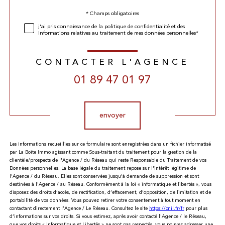
Validation
* Champs obligatoires
j'ai pris connaissance de la politique de confidentialité et des
informations relatives au traitement de mes données personnelles*
CONTACTER L'AGENCE
01 89 47 01 97
Validation
envoyer
Les informations recueillies sur ce formulaire sont enregistrées dans un fichier informatisé
par La Boite Immo agissant comme Sous-traitant du traitement pour la gestion de la
clientèle/prospects de l'Agence / du Réseau qui reste Responsable du Traitement de vos
Données personnelles. La base légale du traitement repose sur l'intérêt légitime de
l'Agence / du Réseau. Elles sont conservées jusqu'à demande de suppression et sont
destinées à l'Agence / au Réseau. Conformément à la loi « informatique et libertés », vous
disposez des droits d’accès, de rectification, d’effacement, d’opposition, de limitation et de
portabilité de vos données. Vous pouvez retirer votre consentement à tout moment en
contactant directement l’Agence / Le Réseau. Consultez le site
https://cnil.fr/fr
pour plus
d’informations sur vos droits. Si vous estimez, après avoir contacté l'Agence / le Réseau,
que vos droits « Informatique et Libertés » ne sont pas respectés, vous pouvez adresser une