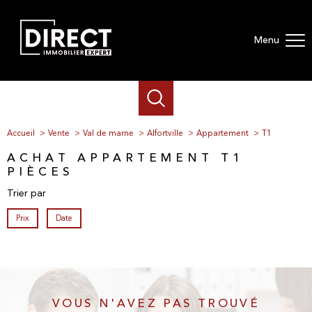
Menu
Accueil
Vente
Val de marne
Alfortville
Appartement
T1
ACHAT APPARTEMENT T1
PIÈCES
Trier par
Prix
Date
VOUS N'AVEZ PAS TROUVÉ