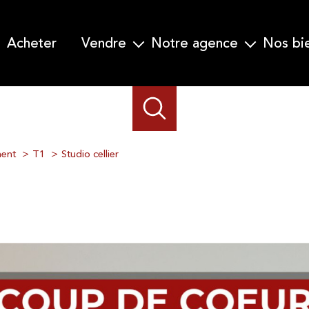
acheter
vendre
notre agence
nos b
Garanti Vente en 30 jours
Qui nous sommes-nous ?
Nos prestations
Notre équipe
Demander une estimation
ent
T1
Studio cellier