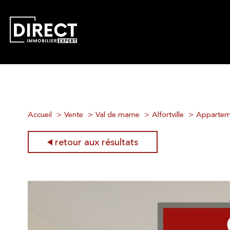
Accueil
Vente
Val de marne
Alfortville
Appartem
retour aux résultats