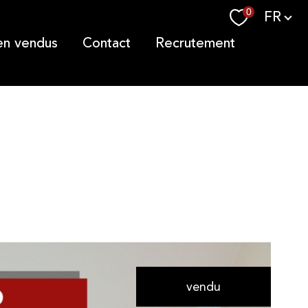
Langue
0
FR
ien vendus
contact
recrutement
vendu