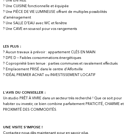
? Une ENTRÉE
? Une CUISINE fonctionnelle et équipée
? Une PIÈCE DE VIE LUMINEUSE offrant de multiples possibilités
d'aménagement
? Une SALLE D’EAU avec WC et fenêtre
? Une CAVE en sous-sol pour vos rangements
LES PLUS :
? Aucun travaux à prévoir : appartement CLÉS EN MAIN
? DPE D – Faibles consommations énergétiques
? Copropriété bien tenue : parties communes et ravalement effectués
? Emplacement PRISÉ dans le centre d'Alfortville
? IDÉAL PREMIER ACHAT ou INVESTISSEMENT LOCATIF
L'AVIS DU CONSEILLER :
Un studio PRÊT À VIVRE dans un secteur très recherché ! Que ce soit pour
habiter ou investir, ce bien combine parfaitement PRATICITÉ, CHARME et
PROXIMITÉ DES COMMODITÉS.
UNE VISITE S’IMPOSE !
Contactez-nous dès maintenant pour en savoir plus.