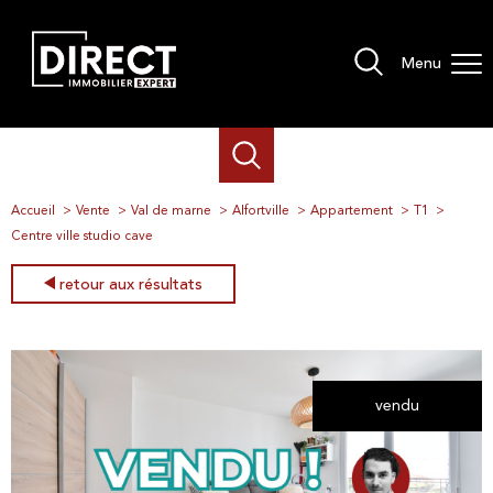
Menu
Accueil
Vente
Val de marne
Alfortville
Appartement
T1
Centre ville studio cave
retour aux résultats
vendu