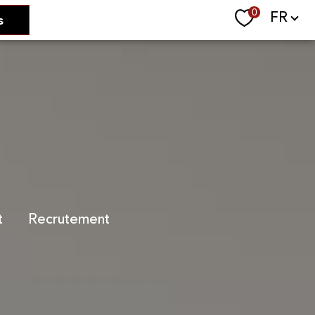
Langue
0
FR
s
t
recrutement