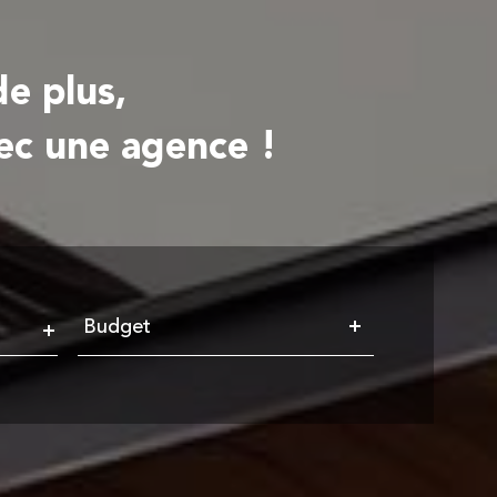
e plus,
ec une agence !
Budget
Budget