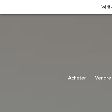
Vérifi
acheter
vendre
Garanti Vente en
Nos prestations
Demander une e