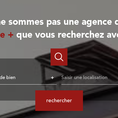
 ne sommes pas une agence d
Le +
que vous recherchez av
e
Ville
de bien
rechercher