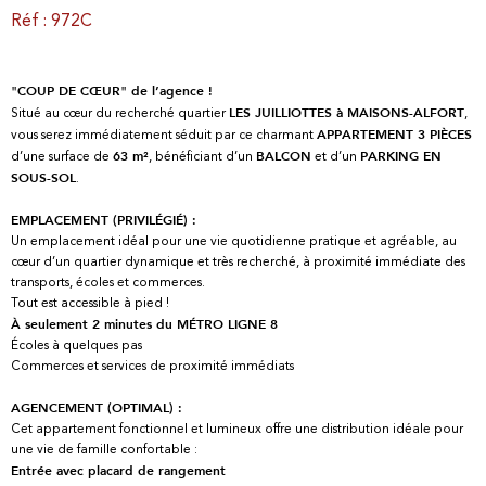
Réf : 972C
"COUP DE CŒUR" de l’agence !
Situé au cœur du recherché quartier
,
LES JUILLIOTTES à MAISONS-ALFORT
vous serez immédiatement séduit par ce charmant
APPARTEMENT 3 PIÈCES
d’une surface de
, bénéficiant d’un
et d’un
63 m²
BALCON
PARKING EN
.
SOUS-SOL
EMPLACEMENT (PRIVILÉGIÉ) :
Un emplacement idéal pour une vie quotidienne pratique et agréable, au
cœur d’un quartier dynamique et très recherché, à proximité immédiate des
transports, écoles et commerces.
Tout est accessible à pied !
À seulement 2 minutes du MÉTRO LIGNE 8
Écoles à quelques pas
Commerces et services de proximité immédiats
AGENCEMENT (OPTIMAL) :
Cet appartement fonctionnel et lumineux offre une distribution idéale pour
une vie de famille confortable :
Entrée avec placard de rangement