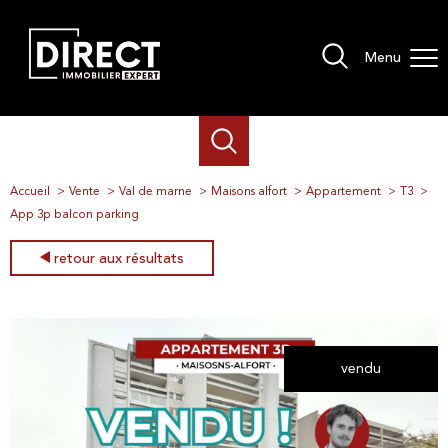
Menu
Accueil
Vente
Val de marne
Maisons alfort
Appartement
T3
App 3p balcon parking
retour aux résultats
vendu