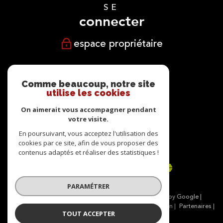
SE
connecter
espace propriétaire
NOUS
suivre
Comme beaucoup, notre site
utilise les cookies
On aimerait vous accompagner pendant
votre visite.
NOUS
En poursuivant, vous acceptez l'utilisation des
cookies par ce site, afin de vous proposer des
adhérons
contenus adaptés et réaliser des statistiques !
PARAMÉTRER
© 2026 | Tous droits réservés | Traduction powered by Google |
Nos honoraires
Plan du site
Mentions légales
Admin
Partenaires
TOUT ACCEPTER
Politique RGPD
Cookies