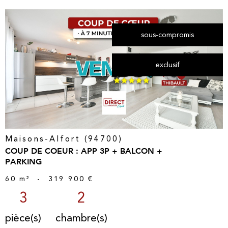
sous-compromis
voir le
exclusif
bien
Maisons-Alfort (94700)
COUP DE COEUR : APP 3P + BALCON +
PARKING
60 m²
-
319 900 €
3
2
pièce(s)
chambre(s)