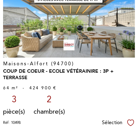
voir le
bien
Maisons-Alfort (94700)
COUP DE COEUR - ECOLE VÉTÉRAINIRE : 3P +
TERRASSE
64 m²
-
424 900 €
3
2
pièce(s)
chambre(s)
Sélection
Réf : 1049B
Sél