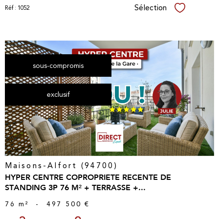
Sélection
Réf : 1052
Sélectionner
sous-compromis
voir le
exclusif
bien
Maisons-Alfort (94700)
HYPER CENTRE COPROPRIETE RECENTE DE
STANDING 3P 76 M² + TERRASSE +...
76 m²
-
497 500 €