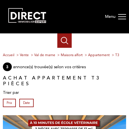
Menu
Accueil
Vente
Val de marne
Maisons alfort
Appartement
T3
annonce(s) trouvée(s) selon vos critères
3
ACHAT APPARTEMENT T3
PIÈCES
Trier par
Prix
Date