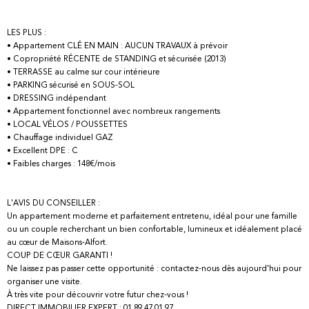
LES PLUS :
• Appartement CLÉ EN MAIN : AUCUN TRAVAUX à prévoir
• Copropriété RÉCENTE de STANDING et sécurisée (2013)
• TERRASSE au calme sur cour intérieure
• PARKING sécurisé en SOUS-SOL
• DRESSING indépendant
• Appartement fonctionnel avec nombreux rangements
• LOCAL VÉLOS / POUSSETTES
• Chauffage individuel GAZ
• Excellent DPE : C
• Faibles charges : 148€/mois
L'AVIS DU CONSEILLER :
Un appartement moderne et parfaitement entretenu, idéal pour une famille
ou un couple recherchant un bien confortable, lumineux et idéalement placé
au cœur de Maisons-Alfort.
COUP DE CŒUR GARANTI !
Ne laissez pas passer cette opportunité : contactez-nous dès aujourd'hui pour
organiser une visite.
À très vite pour découvrir votre futur chez-vous !
DIRECT IMMOBILIER EXPERT : 01 89 47 01 97.