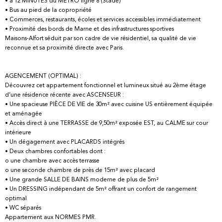
• à 12 MINUTES du MÉTRO ligne 8 (Stade)
• Bus au pied de la copropriété
• Commerces, restaurants, écoles et services accessibles immédiatement
• Proximité des bords de Marne et des infrastructures sportives
Maisons-Alfort séduit par son cadre de vie résidentiel, sa qualité de vie
reconnue et sa proximité directe avec Paris.
AGENCEMENT (OPTIMAL) :
Découvrez cet appartement fonctionnel et lumineux situé au 2ème étage
d’une résidence récente avec ASCENSEUR :
• Une spacieuse PIÈCE DE VIE de 30m² avec cuisine US entièrement équipée
et aménagée
• Accès direct à une TERRASSE de 9,50m² exposée EST, au CALME sur cour
intérieure
• Un dégagement avec PLACARDS intégrés
• Deux chambres confortables dont :
o une chambre avec accès terrasse
o une seconde chambre de près de 15m² avec placard
• Une grande SALLE DE BAINS moderne de plus de 5m²
• Un DRESSING indépendant de 5m² offrant un confort de rangement
optimal
• WC séparés
Appartement aux NORMES PMR.