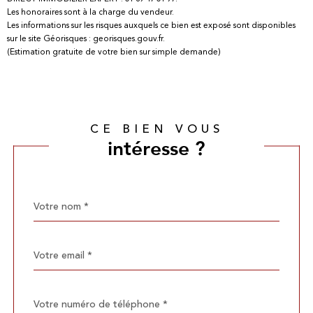
Les honoraires sont à la charge du vendeur.
Les informations sur les risques auxquels ce bien est exposé sont disponibles
sur le site Géorisques : georisques.gouv.fr.
(Estimation gratuite de votre bien sur simple demande)
CE BIEN VOUS
intéresse ?
Nom
Fieldset
*
par
défaut
email
*
Téléphone
*