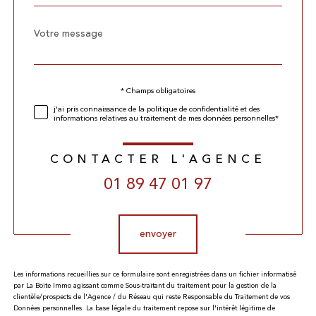
Message
Fieldset
*
par
défaut
Validation
* Champs obligatoires
j'ai pris connaissance de la politique de confidentialité et des
informations relatives au traitement de mes données personnelles*
CONTACTER L'AGENCE
01 89 47 01 97
Validation
envoyer
Les informations recueillies sur ce formulaire sont enregistrées dans un fichier informatisé
par La Boite Immo agissant comme Sous-traitant du traitement pour la gestion de la
clientèle/prospects de l'Agence / du Réseau qui reste Responsable du Traitement de vos
Données personnelles. La base légale du traitement repose sur l'intérêt légitime de