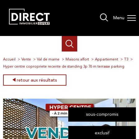
Menu
Accueil
Vente
Val de marne
Maisons alfort
Appartement
T3
Hyper centre copropriete recente de standing 3p 76 m terrasse parking
retour aux résultats
sous-compromis
exclusif