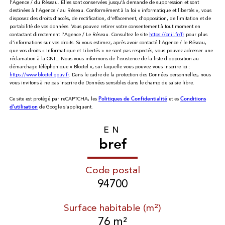
l'Agence / du Réseau. Elles sont conservées jusqu'à demande de suppression et sont
destinées à l'Agence / au Réseau. Conformément à la loi « informatique et libertés », vous
disposez des droits d’accès, de rectification, d’effacement, d’opposition, de limitation et de
portabilité de vos données. Vous pouvez retirer votre consentement à tout moment en
contactant directement l’Agence / Le Réseau. Consultez le site
https://cnil.fr/fr
pour plus
d’informations sur vos droits. Si vous estimez, après avoir contacté l'Agence / le Réseau,
que vos droits « Informatique et Libertés » ne sont pas respectés, vous pouvez adresser une
réclamation à la CNIL. Nous vous informons de l’existence de la liste d'opposition au
démarchage téléphonique « Bloctel », sur laquelle vous pouvez vous inscrire ici :
https://www.bloctel.gouv.fr
. Dans le cadre de la protection des Données personnelles, nous
vous invitons à ne pas inscrire de Données sensibles dans le champ de saisie libre.
Ce site est protégé par reCAPTCHA, les
et es
Politiques de Confidentialité
Conditions
de Google s'appliquent.
d'utilisation
EN
bref
Code postal
94700
Surface habitable (m²)
76 m²