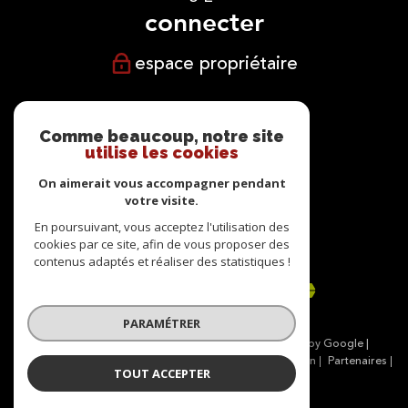
connecter
espace propriétaire
NOUS
suivre
Comme beaucoup, notre site
utilise les cookies
On aimerait vous accompagner pendant
votre visite.
NOUS
En poursuivant, vous acceptez l'utilisation des
cookies par ce site, afin de vous proposer des
adhérons
contenus adaptés et réaliser des statistiques !
PARAMÉTRER
© 2026 | Tous droits réservés | Traduction powered by Google |
Nos honoraires
Plan du site
Mentions légales
Admin
Partenaires
TOUT ACCEPTER
Politique RGPD
Cookies