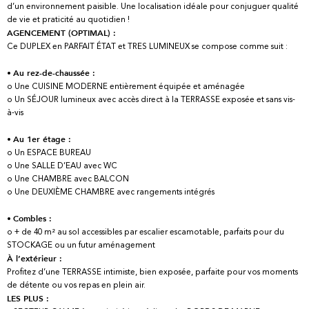
d’un environnement paisible. Une localisation idéale pour conjuguer qualité
de vie et praticité au quotidien !
AGENCEMENT (OPTIMAL) :
Ce DUPLEX en PARFAIT ÉTAT et TRES LUMINEUX se compose comme suit :
•
Au rez-de-chaussée :
o Une CUISINE MODERNE entièrement équipée et aménagée
o Un SÉJOUR lumineux avec accès direct à la TERRASSE exposée et sans vis-
à-vis
•
Au 1er étage :
o Un ESPACE BUREAU
o Une SALLE D’EAU avec WC
o Une CHAMBRE avec BALCON
o Une DEUXIÈME CHAMBRE avec rangements intégrés
•
Combles :
o + de 40 m² au sol accessibles par escalier escamotable, parfaits pour du
STOCKAGE ou un futur aménagement
À l’extérieur :
Profitez d’une TERRASSE intimiste, bien exposée, parfaite pour vos moments
de détente ou vos repas en plein air.
LES PLUS :