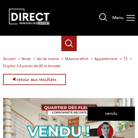
Menu
Accueil
Vente
Val de marne
Maisons alfort
Appartement
T3
Duplex 3 4 pieces de 60 m terrasse
retour aux résultats
vendu