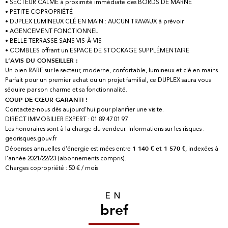
• SECTEUR CALME à proximité immédiate des BORDS DE MARNE
• PETITE COPROPRIÉTÉ
• DUPLEX LUMINEUX CLÉ EN MAIN : AUCUN TRAVAUX à prévoir
• AGENCEMENT FONCTIONNEL
• BELLE TERRASSE SANS VIS-À-VIS
• COMBLES offrant un ESPACE DE STOCKAGE SUPPLÉMENTAIRE
L’AVIS DU CONSEILLER :
Un bien RARE sur le secteur, moderne, confortable, lumineux et clé en mains.
Parfait pour un premier achat ou un projet familial, ce DUPLEX saura vous
séduire par son charme et sa fonctionnalité.
COUP DE CŒUR GARANTI !
Contactez-nous dès aujourd’hui pour planifier une visite.
DIRECT IMMOBILIER EXPERT : 01 89 47 01 97
Les honoraires sont à la charge du vendeur. Informations sur les risques :
georisques.gouv.fr
Dépenses annuelles d’énergie estimées entre
, indexées à
1 140 € et 1 570 €
l’année 2021/22/23 (abonnements compris).
Charges copropriété : 50 € / mois.
EN
bref