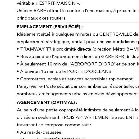
véritable « ESPRIT MAISON ».
Un bien RARE offrant le confort d’une maison, à proximité
principaux axes routiers.
EMPLACEMENT (PRIVILÉGIÉ) :
Idéalement situé à quelques minutes du CENTRE-VILLE de Par
emplacement stratégique, parfait pour une vie quotidienne p
• TRAMWAY T7 à proximité directe (direction Métro 8 – Ville
• Bus au pied de l’appartement direction GARE RER de Juv
• À seulement 10 min de l’AÉROPORT D’ORLY et de son 
• À environ 15 min de la PORTE D’ORLÉANS
• Commerces, écoles et services accessibles rapidement
Paray-Vieille-Poste séduit par son ambiance résidentielle, ca
nombreux aménagements urbains en plein développement.
AGENCEMENT (OPTIMAL) :
Au sein d’une petite copropriété intimiste de seulement 4 l
divisée en seulement TROIS APPARTEMENTS avec ENTRÉ
traversant se compose comme suit :
• Au rez-de-chaussée :