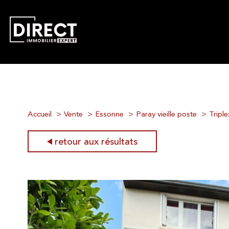
Accueil
Vente
Essonne
Paray vieille poste
Triple
retour aux résultats