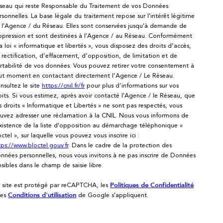
seau qui reste Responsable du Traitement de vos Données
rsonnelles. La base légale du traitement repose sur l'intérêt légitime
 l'Agence / du Réseau. Elles sont conservées jusqu'à demande de
ppression et sont destinées à l'Agence / au Réseau. Conformément
la loi « informatique et libertés », vous disposez des droits d’accès,
 rectification, d’effacement, d’opposition, de limitation et de
rtabilité de vos données. Vous pouvez retirer votre consentement à
ut moment en contactant directement l’Agence / Le Réseau.
nsultez le site
https://cnil.fr/fr
pour plus d’informations sur vos
oits. Si vous estimez, après avoir contacté l'Agence / le Réseau, que
s droits « Informatique et Libertés » ne sont pas respectés, vous
uvez adresser une réclamation à la CNIL. Nous vous informons de
existence de la liste d'opposition au démarchage téléphonique «
octel », sur laquelle vous pouvez vous inscrire ici :
tps://www.bloctel.gouv.fr
. Dans le cadre de la protection des
nnées personnelles, nous vous invitons à ne pas inscrire de Données
nsibles dans le champ de saisie libre.
 site est protégé par reCAPTCHA, les
Politiques de Confidentialité
 es
de Google s'appliquent.
Conditions d'utilisation