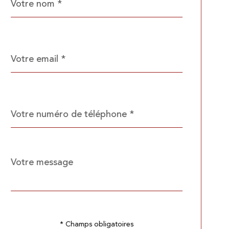
*
par
défaut
email
*
Téléphone
*
Message
Fieldset
*
par
défaut
Validation
* Champs obligatoires