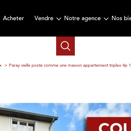
acheter
vendre
notre agence
nos b
Garanti Vente en 30 jours
Qui nous sommes-nous ?
Nos prestations
Notre équipe
Demander une estimation
x
Paray vielle poste comme une maison appartement triplex 4p 1