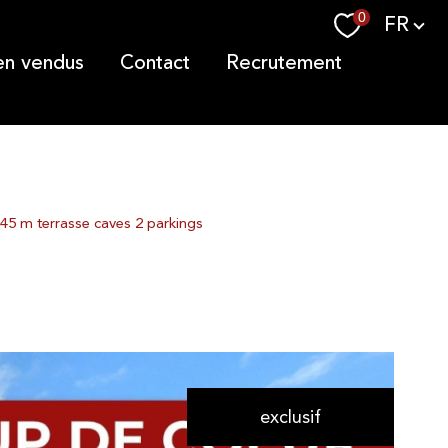
Langue
0
FR
ien vendus
contact
recrutement
45 m terrasse caves 2 parkings
exclusif