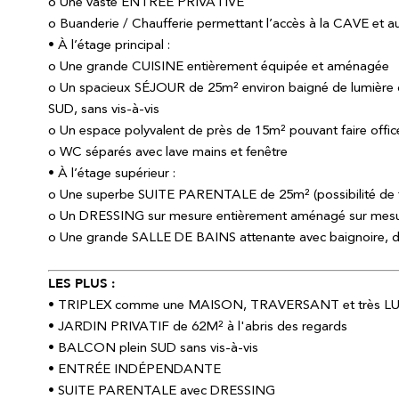
o Une vaste ENTRÉE PRIVATIVE
o Buanderie / Chaufferie permettant l’accès à la CAVE et 
• À l’étage principal :
o Une grande CUISINE entièrement équipée et aménagée
o Un spacieux SÉJOUR de 25m² environ baigné de lumièr
SUD, sans vis-à-vis
o Un espace polyvalent de près de 15m² pouvant faire offi
o WC séparés avec lave mains et fenêtre
• À l’étage supérieur :
o Une superbe SUITE PARENTALE de 25m² (possibilité de f
o Un DRESSING sur mesure entièrement aménagé sur mes
o Une grande SALLE DE BAINS attenante avec baignoire, 
LES PLUS :
• TRIPLEX comme une MAISON, TRAVERSANT et très 
• JARDIN PRIVATIF de 62M² à l'abris des regards
• BALCON plein SUD sans vis-à-vis
• ENTRÉE INDÉPENDANTE
• SUITE PARENTALE avec DRESSING