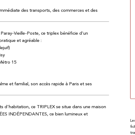
 immédiate des transports, des commerces et des
ay-Vieille-Poste, ce triplex bénéficie d’un
ratique et agréable :
juif)
isy
Métro 15
lme et familial, son accès rapide à Paris et ses
ots d'habitation, ce TRIPLEX se situe dans une maison
ES INDÉPENDANTES, ce bien lumineux et
Le
fi
tr