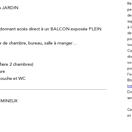
Ré
au JARDIN
pe
de
su
à 
e donnant accès direct à un BALCON exposée PLEIN
de
po
ce de chambre, bureau, salle à manger…
to
Co
dr
vo
aire 2 chambres)
po
ure
l’
douche et WC
Bl
ht
Do
se
LUMINEUX
Ce
et