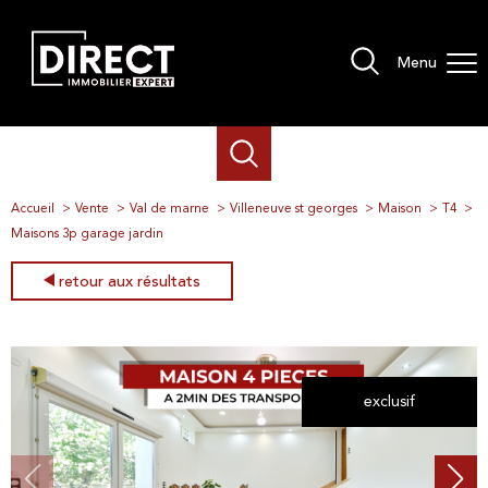
Menu
Accueil
Vente
Val de marne
Villeneuve st georges
Maison
T4
Maisons 3p garage jardin
retour aux résultats
exclusif