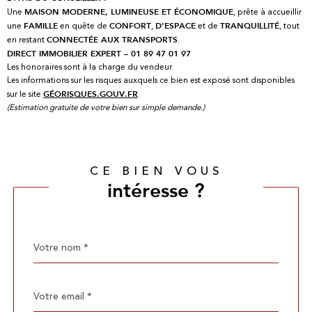
Une
, prête à accueillir
MAISON MODERNE, LUMINEUSE ET ÉCONOMIQUE
une
en quête de
,
et de
, tout
FAMILLE
CONFORT
D’ESPACE
TRANQUILLITÉ
en restant
.
CONNECTÉE AUX TRANSPORTS
DIRECT IMMOBILIER EXPERT – 01 89 47 01 97
Les honoraires sont à la charge du vendeur.
Les informations sur les risques auxquels ce bien est exposé sont disponibles
sur le site
.
GÉORISQUES.GOUV.FR
(Estimation gratuite de votre bien sur simple demande.)
CE BIEN VOUS
intéresse ?
Nom
Fieldset
*
par
défaut
email
*