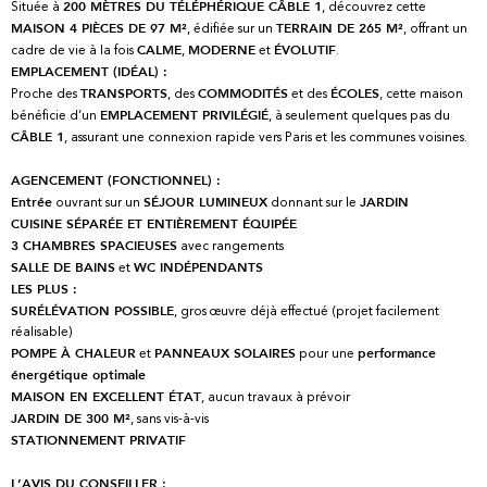
Située à
, découvrez cette
200 MÈTRES DU TÉLÉPHÉRIQUE CÂBLE 1
, édifiée sur un
, offrant un
MAISON 4 PIÈCES DE 97 M²
TERRAIN DE 265 M²
cadre de vie à la fois
,
et
.
CALME
MODERNE
ÉVOLUTIF
EMPLACEMENT (IDÉAL) :
Proche des
, des
et des
, cette maison
TRANSPORTS
COMMODITÉS
ÉCOLES
bénéficie d’un
, à seulement quelques pas du
EMPLACEMENT PRIVILÉGIÉ
, assurant une connexion rapide vers Paris et les communes voisines.
CÂBLE 1
AGENCEMENT (FONCTIONNEL) :
ouvrant sur un
donnant sur le
Entrée
SÉJOUR LUMINEUX
JARDIN
CUISINE SÉPARÉE ET ENTIÈREMENT ÉQUIPÉE
avec rangements
3 CHAMBRES SPACIEUSES
et
SALLE DE BAINS
WC INDÉPENDANTS
LES PLUS :
, gros œuvre déjà effectué (projet facilement
SURÉLÉVATION POSSIBLE
réalisable)
et
pour une
POMPE À CHALEUR
PANNEAUX SOLAIRES
performance
énergétique optimale
, aucun travaux à prévoir
MAISON EN EXCELLENT ÉTAT
, sans vis-à-vis
JARDIN DE 300 M²
STATIONNEMENT PRIVATIF
L’AVIS DU CONSEILLER :