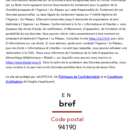
Les informations recueillies sur ce formulaire sont enregistrées dans un fichier informatisé
par La Boite Immo agissant comme Sous-traitant du traitement pour la gestion de la
clientèle/prospects de l'Agence / du Réseau qui reste Responsable du Traitement de vos
Données personnelles. La base légale du traitement repose sur l'intérêt légitime de
l'Agence / du Réseau. Elles sont conservées jusqu'à demande de suppression et sont
destinées à l'Agence / au Réseau. Conformément à la loi « informatique et libertés », vous
disposez des droits d’accès, de rectification, d’effacement, d’opposition, de limitation et de
portabilité de vos données. Vous pouvez retirer votre consentement à tout moment en
contactant directement l’Agence / Le Réseau. Consultez le site
https://cnil.fr/fr
pour plus
d’informations sur vos droits. Si vous estimez, après avoir contacté l'Agence / le Réseau,
que vos droits « Informatique et Libertés » ne sont pas respectés, vous pouvez adresser une
réclamation à la CNIL. Nous vous informons de l’existence de la liste d'opposition au
démarchage téléphonique « Bloctel », sur laquelle vous pouvez vous inscrire ici :
https://www.bloctel.gouv.fr
. Dans le cadre de la protection des Données personnelles, nous
vous invitons à ne pas inscrire de Données sensibles dans le champ de saisie libre.
Ce site est protégé par reCAPTCHA, les
et es
Politiques de Confidentialité
Conditions
de Google s'appliquent.
d'utilisation
EN
bref
Code postal
94190