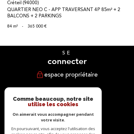
Créteil (94000)
QUARTIER NEO C - APP TRAVERSANT 4P 85m² + 2
BALCONS + 2 PARKINGS
84 m²
-
365 000 €
SE
connecter
espace propriétaire
NOUS
suivre
Comme beaucoup, notre site
utilise les cookies
On aimerait vous accompagner pendant
votre visite.
NOUS
En poursuivant, vous acceptez l'utilisation des