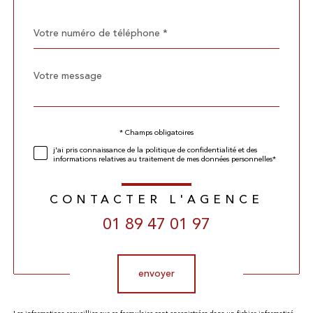
Téléphone
*
Message
Fieldset
*
par
défaut
Validation
* Champs obligatoires
j'ai pris connaissance de la politique de confidentialité et des
informations relatives au traitement de mes données personnelles*
CONTACTER L'AGENCE
01 89 47 01 97
Validation
envoyer