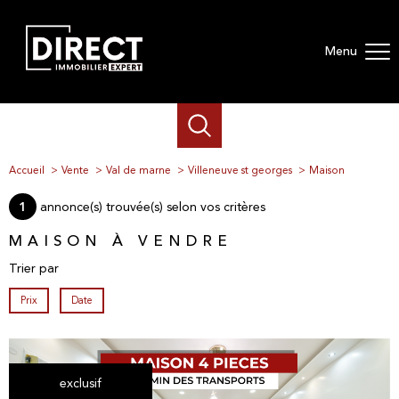
Menu
Accueil
Vente
Val de marne
Villeneuve st georges
Maison
annonce(s) trouvée(s) selon vos critères
1
MAISON À VENDRE
Trier par
Prix
Date
exclusif