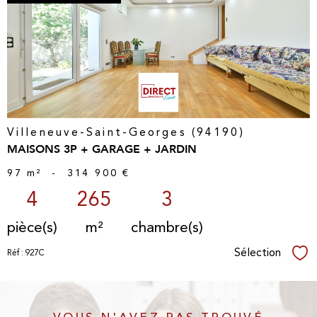
voir le
bien
Villeneuve-Saint-Georges (94190)
MAISONS 3P + GARAGE + JARDIN
97 m²
-
314 900 €
4
265
3
pièce(s)
m²
chambre(s)
Sélection
Réf : 927C
Sél